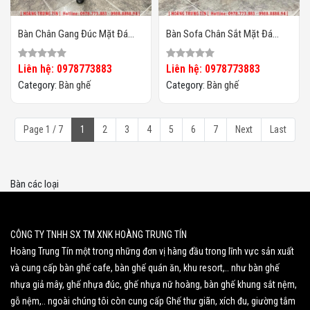
Bàn Chân Gang Đúc Mặt Đá
Bàn Sofa Chân Sắt Mặt Đá
HTT01
HTT03
Liên hệ: 0978773883
Liên hệ: 0978773883
Category:
Bàn ghế
Category:
Bàn ghế
Page 1 / 7
1
2
3
4
5
6
7
Next
Last
Bàn các loại
CÔNG TY TNHH SX TM XNK HOÀNG TRUNG TÍN
Hoàng Trung Tín một trong những đơn vị hàng đầu trong lĩnh vực sản xuất
và cung cấp bàn ghế cafe, bàn ghế quán ăn, khu resort,.. như bàn ghế
nhựa giả mây, ghế nhựa đúc, ghế nhựa nữ hoàng, bàn ghế khung sắt nệm,
gỗ nệm,.. ngoài chúng tôi còn cung cấp Ghế thư giãn, xích đu, giường tắm