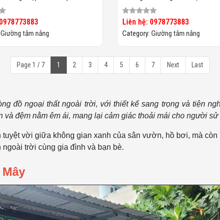
HTT020
 0978773883
Liên hệ: 0978773883
:
Giường tắm nắng
Category:
Giường tắm nắng
Page 1 / 7
1
2
3
4
5
6
7
Next
Last
ng đồ ngoại thất ngoài trời, với thiết kế sang trọng và tiện
 và đệm nằm êm ái, mang lại cảm giác thoải mái cho người sử
n tuyệt vời giữa không gian xanh của sân vườn, hồ bơi, mà còn
ngoài trời cùng gia đình và bạn bè.
 Mây