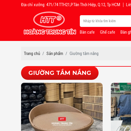
Địa chỉ xưởng: 471/74 TTH21,P.Tân Thới Hiệp, Q.12, Tp HCM
Liê
Bàn cafe
Ghế cafe
Bàn g
Trang chủ
Sản phẩm
Giường tắm nắng
GIƯỜNG TẮM NẮNG