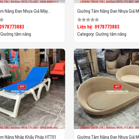
ắm Nắng Đan Nhựa Giả Mây
Giường Tắm Nắng Đan Nhựa Giả M
HTT022
 0978773883
Liên hệ: 0978773883
:
Giường tắm nắng
Category:
Giường tắm nắng
ắm Nắng Nhập Khẩu Pháp HTT01
Giường Tắm Nắng Đan Nhựa Giả M