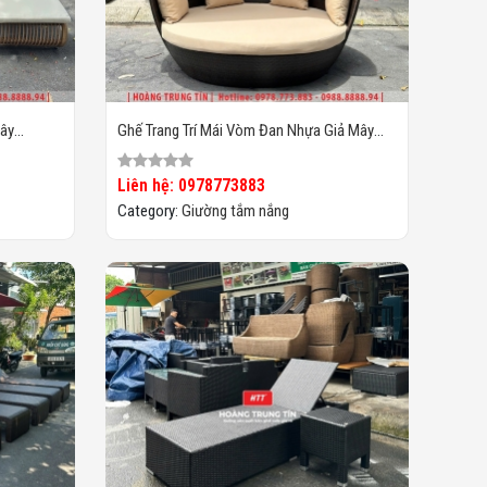
ây
Ghế Trang Trí Mái Vòm Đan Nhựa Giả Mây
HTT013
Liên hệ: 0978773883
Category:
Giường tắm nắng