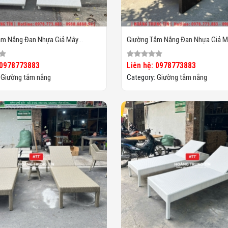
ắm Nắng Đan Nhựa Giả Mây
Giường Tắm Nắng Đan Nhựa Giả M
HTT026
 0978773883
Liên hệ: 0978773883
:
Giường tắm nắng
Category:
Giường tắm nắng