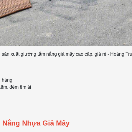
sản xuất giường tắm nắng giả mây cao cấp, giá rẻ - Hoàng Tr
h hàng
 kẽm, đệm êm ái
m Nắng Nhựa Giả Mây