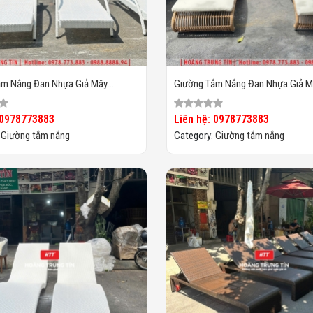
ắm Nắng Đan Nhựa Giả Mây
Giường Tắm Nắng Đan Nhựa Giả M
HTT029
 0978773883
Liên hệ: 0978773883
:
Giường tắm nắng
Category:
Giường tắm nắng