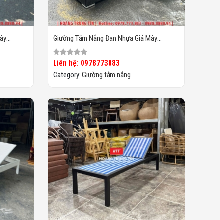
ây
Giường Tắm Nắng Đan Nhựa Giả Mây
HTT025
Liên hệ: 0978773883
Category:
Giường tắm nắng