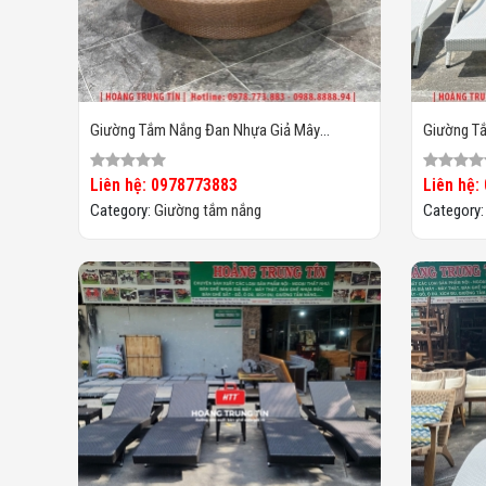
Giường Tắm Nắng Đan Nhựa Giả Mây
Giường T
HTT031
HTT030
Liên hệ: 0978773883
Liên hệ:
Category:
Giường tắm nắng
Category