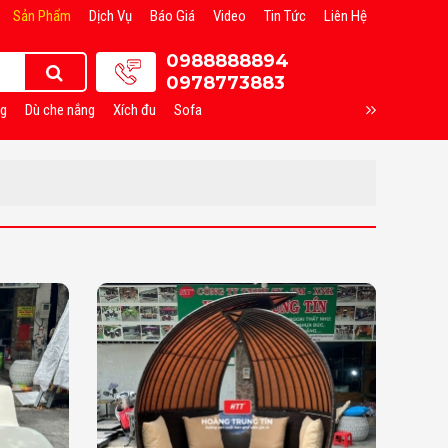
Sản Phẩm
Dịch Vụ
Báo Giá
Video
Tin Tức
Liên Hệ
0988888894
0978773883
ng
Dù che nắng
Xích đu
Sofa