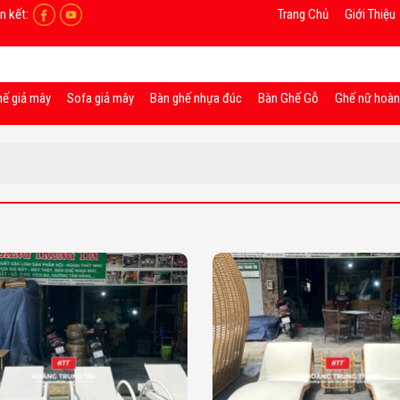
n kết:
Trang Chủ
Giới Thiệu
hế giả mây
Sofa giả mây
Bàn ghế nhựa đúc
Bàn Ghế Gỗ
Ghế nữ hoà