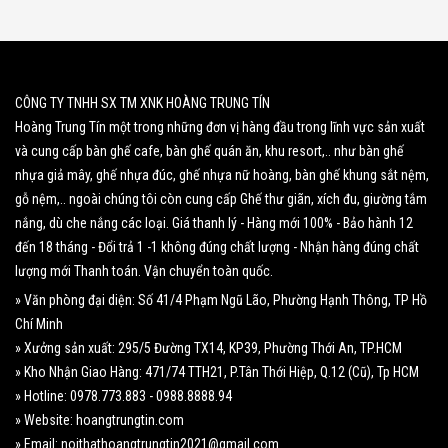
CÔNG TY TNHH SX TM XNK HOÀNG TRUNG TÍN
Hoàng Trung Tín một trong những đơn vị hàng đầu trong lĩnh vực sản xuất
và cung cấp bàn ghế cafe, bàn ghế quán ăn, khu resort,.. như bàn ghế
nhựa giả mây, ghế nhựa đúc, ghế nhựa nữ hoàng, bàn ghế khung sắt nệm,
gỗ nệm,.. ngoài chúng tôi còn cung cấp Ghế thư giãn, xích đu, giường tắm
nắng, dù che nắng các loại. Giá thanh lý - Hàng mới 100% - Bảo hành 12
đến 18 tháng - Đổi trả 1 -1 không đúng chất lượng - Nhận hàng đúng chất
lượng mới Thanh toán. Vận chuyển toàn quốc.
» Văn phòng đại diện: Số 41/4 Phạm Ngũ Lão, Phường Hạnh Thông, TP Hồ
Chí Minh
» Xưởng sản xuất: 295/5 Đường TX14, KP39, Phường Thới An, TP.HCM
» Kho Nhận Giao Hàng: 471/74 TTH21, P.Tân Thới Hiệp, Q.12 (Cũ), Tp HCM
» Hotline: 0978.773.883 - 0988.8888.94
» Website: hoangtrungtin.com
» Email: noithathoangtrungtin2021@gmail.com