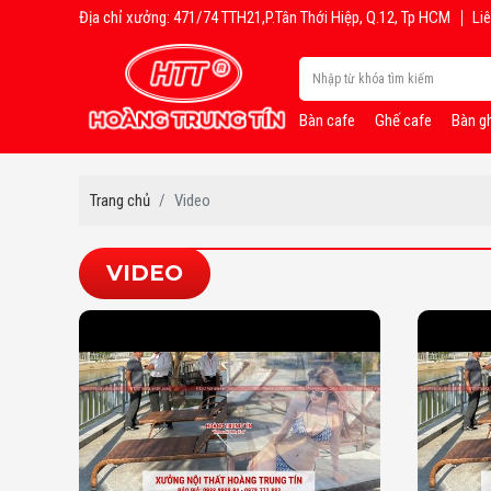
Địa chỉ xưởng: 471/74 TTH21,P.Tân Thới Hiệp, Q.12, Tp HCM
Liê
Bàn cafe
Ghế cafe
Bàn g
Trang chủ
Video
VIDEO