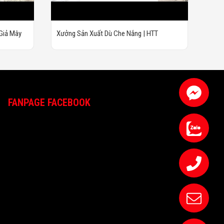
Giả Mây
Xưởng Sản Xuất Dù Che Nắng | HTT
FANPAGE FACEBOOK