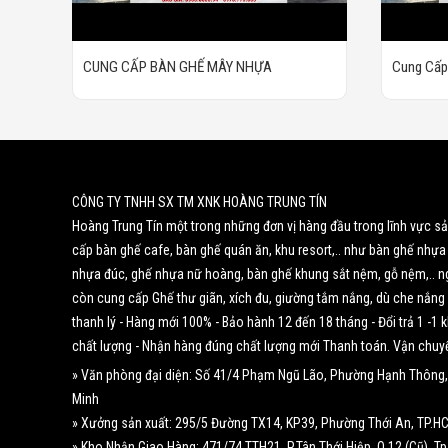
CUNG CẤP BÀN GHẾ MÂY NHỰA
Cung Cấp
Trang - K
CÔNG TY TNHH SX TM XNK HOÀNG TRUNG TÍN
Hoàng Trung Tín một trong những đơn vị hàng đầu trong lĩnh vực s
cấp bàn ghế cafe, bàn ghế quán ăn, khu resort,.. như bàn ghế nhựa
nhựa đúc, ghế nhựa nữ hoàng, bàn ghế khung sắt nệm, gỗ nệm,.. n
còn cung cấp Ghế thư giãn, xích đu, giường tắm nắng, dù che nắng 
thanh lý - Hàng mới 100% - Bảo hành 12 đến 18 tháng - Đổi trả 1 -1
chất lượng - Nhận hàng đúng chất lượng mới Thanh toán. Vận chuy
» Văn phòng đại diện: Số 41/4 Phạm Ngũ Lão, Phường Hạnh Thông,
Minh
» Xưởng sản xuất: 295/5 Đường TX14, KP39, Phường Thới An, TP.H
» Kho Nhận Giao Hàng: 471/74 TTH21, P.Tân Thới Hiệp, Q.12 (Cũ), T