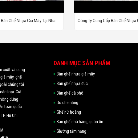
 Bàn Ghế Nhựa Giả Mây Tại Nha
Công Ty Cung Cấp Bàn Ghế Nhựa 
hánh Hòa | Tel:0978.773.883
DANH MỤC SẢN PHẨM
ản xuất và cung
Bàn ghế nhựa giả mây
 giả mây, ghế
Bàn ghế nhựa đúc
goài chúng tôi
các loại. Giá
Bàn ghế cà phê
 không đúng
Dù che nắng
ển toàn quốc.
Ghế nữ hoàng
 TP Hồ Chí
Bàn ghế nhà hàng, quán ăn
CM
Giường tắm nắng
p HCM