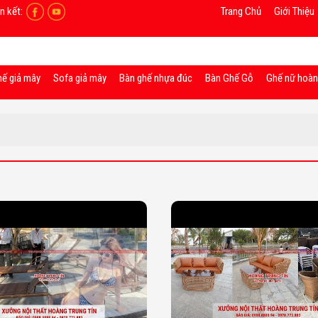
n kết:
Trang Chủ
Giới Thiệu
hế giả mây
Sofa giả mây
Bàn ghế nhựa đúc
Bàn Ghế Gỗ
Ghế nữ hoà