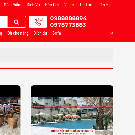
Sản Phẩm
Dịch Vụ
Báo Giá
Video
Tin Tức
Liên Hệ
0988888894
0978773883
ng
Dù che nắng
Xích đu
Sofa