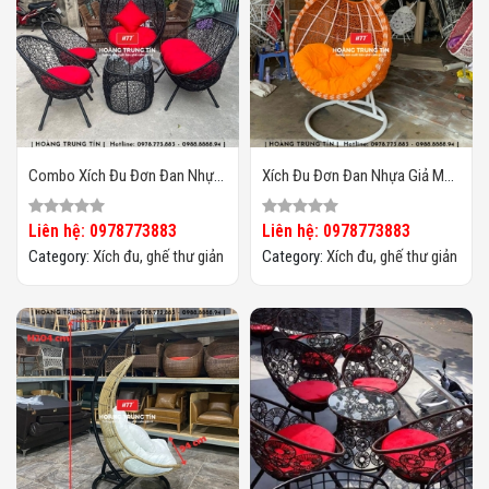
Combo Xích Đu Đơn Đan Nhựa
Xích Đu Đơn Đan Nhựa Giả Mây
Giả Mây HTT01
HTT02
Liên hệ: 0978773883
Liên hệ: 0978773883
Category:
Xích đu, ghế thư giản
Category:
Xích đu, ghế thư giản