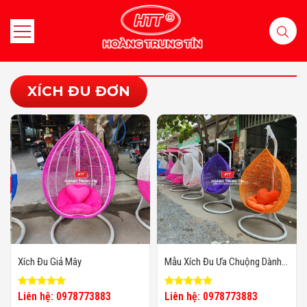
XÍCH ĐU ĐƠN
Xích Đu Giả Mây
Mẫu Xích Đu Ưa Chuộng Dành
Cho Quán Cafe
Liên hệ: 0978773883
Liên hệ: 0978773883