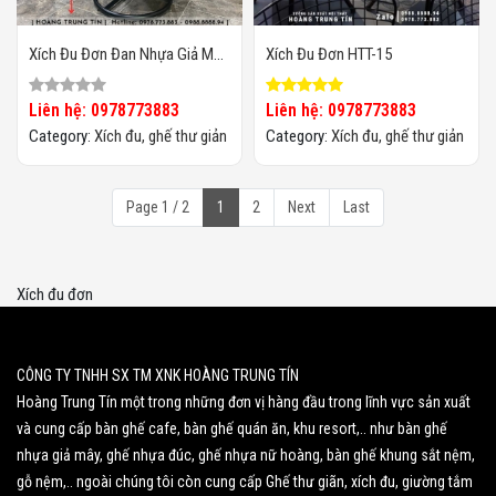
Xích Đu Đơn Đan Nhựa Giả Mây
Xích Đu Đơn HTT-15
HTT001
Liên hệ: 0978773883
Liên hệ: 0978773883
Category:
Xích đu, ghế thư giản
Category:
Xích đu, ghế thư giản
Page 1 / 2
1
2
Next
Last
Xích đu đơn
CÔNG TY TNHH SX TM XNK HOÀNG TRUNG TÍN
Hoàng Trung Tín một trong những đơn vị hàng đầu trong lĩnh vực sản xuất
và cung cấp bàn ghế cafe, bàn ghế quán ăn, khu resort,.. như bàn ghế
nhựa giả mây, ghế nhựa đúc, ghế nhựa nữ hoàng, bàn ghế khung sắt nệm,
gỗ nệm,.. ngoài chúng tôi còn cung cấp Ghế thư giãn, xích đu, giường tắm