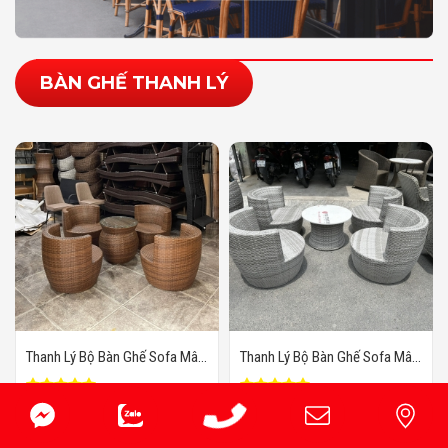
BÀN GHẾ THANH LÝ
Thanh Lý Bộ Bàn Ghế Sofa Mây
Thanh Lý Bộ Bàn Ghế Sofa Mây
Nhựa Ngoài Trời Màu Giả Gỗ
Nhựa Ngoài Trời Màu Xám
1.250.000đ
1.250.000đ
Category:
Bàn Ghế Thanh Lý
Category:
Bàn Ghế Thanh Lý