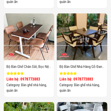
quán ăn
quán ăn
Bộ Bàn Ghế Chân Sắt, Bọc Nệm
Bộ Bàn Ghế Nhà Hàng Gỗ Đan
Da BGQAHTT05
Mây Cao Cấp BGQAHTT04
Liên hệ: 0978773883
Liên hệ: 0978773883
Category:
Bàn ghế nhà hàng,
Category:
Bàn ghế nhà hàng,
quán ăn
quán ăn