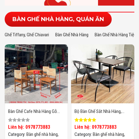
BÀN GHẾ NHÀ HÀNG, QUÁN ĂN
Ghế Tiffany, Ghế Chiavari
Bàn Ghế Nhà Hàng
Bàn Ghế Nhà Hàng Tiệc 
Bàn Ghế Cafe Nhà Hàng Gỗ
Bộ Bàn Ghế Sắt Nhà Hàng,
Đan Dây Cói HTT01
Quán Ăn BGQAHTT06
Liên hệ: 0978773883
Liên hệ: 0978773883
Category:
Bàn ghế nhà hàng,
Category:
Bàn ghế nhà hàng,