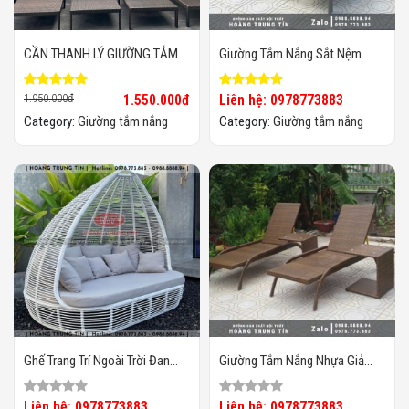
CẦN THANH LÝ GIƯỜNG TẮM
Giường Tắm Nắng Sắt Nệm
NẮNG NHỰA MÂY
1.950.000đ
1.550.000đ
Liên hệ: 0978773883
Category:
Giường tắm nắng
Category:
Giường tắm nắng
Ghế Trang Trí Ngoài Trời Đan
Giường Tắm Nắng Nhựa Giả
Nhựa Giả Mây HTT015
Mây
Liên hệ: 0978773883
Liên hệ: 0978773883