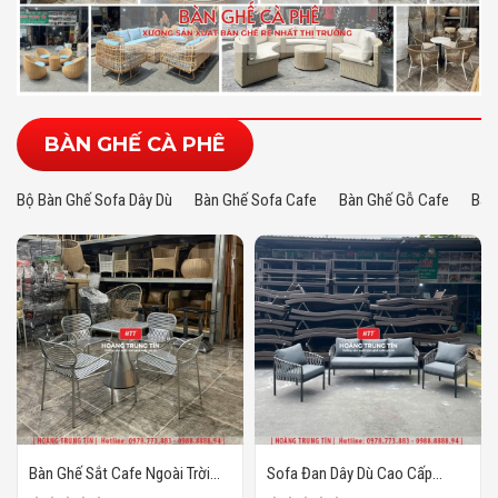
BÀN GHẾ CÀ PHÊ
Bộ Bàn Ghế Sofa Dây Dù
Bàn Ghế Sofa Cafe
Bàn Ghế Gỗ Cafe
Bàn
Bàn Ghế Sắt Cafe Ngoài Trời
Sofa Đan Dây Dù Cao Cấp