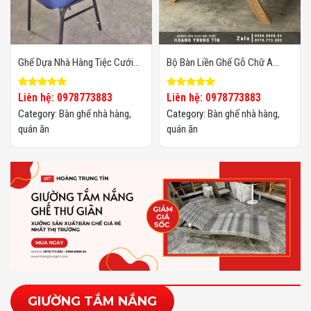
Ghế Dựa Nhà Hàng Tiệc Cưới
Bộ Bàn Liền Ghế Gỗ Chữ A
HTT-01
Quán Ăn Ngoài Trời
Liên hệ: 0978773883
Liên hệ: 0978773883
Category:
Bàn ghế nhà hàng,
Category:
Bàn ghế nhà hàng,
quán ăn
quán ăn
GIƯỜNG TẮM NẮNG