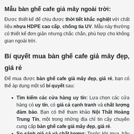
Mẫu bàn ghế cafe giả mây ngoài trời:
Được thiết kế để chịu được
thời tiết khắc nghiệt
với chất
liệu
nhựa HDPE cao cấp
,
chống tia UV
. Mẫu này thường
có thiết kế đơn giản nhưng chắc chắn, phù hợp cho không
gian ngoài trời.
Bí quyết mua bàn ghế cafe giả mây đẹp,
giá rẻ
Để mua được
bàn ghế cafe giả mây đẹp, giá rẻ
, bạn có
thể áp dụng một số
bí quyết
sau:
Tìm kiếm các cửa hàng uy tín:
Lựa chọn các cửa
hàng có
uy tín
, có
giá cả cạnh tranh
và
chất lượng
đảm bảo
. Bạn có thể tham khảo
Nội Thất Hoàng
Trung Tín
, một trong những địa chỉ tin cậy chuyên
cung cấp
bàn ghế cafe giả mây đẹp, giá rẻ
.
So sánh giá cả và chất lượng:
Trước khi mua, hãy