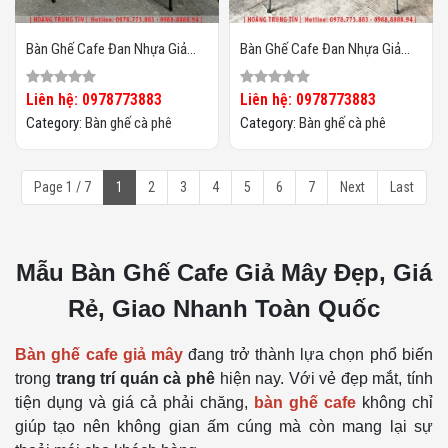
Bàn Ghế Cafe Đan Nhựa Giả
Bàn Ghế Cafe Đan Nhựa Giả
Mây HTT-052
Mây HTT-051
Liên hệ: 0978773883
Liên hệ: 0978773883
Category:
Bàn ghế cà phê
Category:
Bàn ghế cà phê
Page 1 / 7
1
2
3
4
5
6
7
Next
Last
Mẫu Bàn Ghế Cafe Giả Mây Đẹp, Giá
Rẻ, Giao Nhanh Toàn Quốc
Bàn ghế cafe giả mây
đang trở thành lựa chọn phổ biến
trong
trang trí quán cà phê
hiện nay. Với vẻ đẹp mắt, tính
tiện dụng và giá cả phải chăng,
bàn ghế cafe
không chỉ
giúp tạo nên không gian ấm cúng mà còn mang lại sự