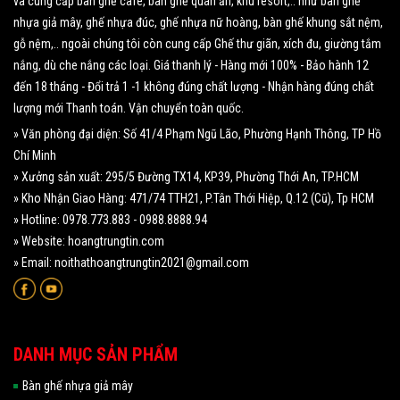
và cung cấp bàn ghế cafe, bàn ghế quán ăn, khu resort,.. như bàn ghế
nhựa giả mây, ghế nhựa đúc, ghế nhựa nữ hoàng, bàn ghế khung sắt nệm,
gỗ nệm,.. ngoài chúng tôi còn cung cấp Ghế thư giãn, xích đu, giường tắm
nắng, dù che nắng các loại. Giá thanh lý - Hàng mới 100% - Bảo hành 12
đến 18 tháng - Đổi trả 1 -1 không đúng chất lượng - Nhận hàng đúng chất
lượng mới Thanh toán. Vận chuyển toàn quốc.
» Văn phòng đại diện: Số 41/4 Phạm Ngũ Lão, Phường Hạnh Thông, TP Hồ
Chí Minh
» Xưởng sản xuất: 295/5 Đường TX14, KP39, Phường Thới An, TP.HCM
» Kho Nhận Giao Hàng: 471/74 TTH21, P.Tân Thới Hiệp, Q.12 (Cũ), Tp HCM
» Hotline: 0978.773.883 - 0988.8888.94
» Website: hoangtrungtin.com
» Email: noithathoangtrungtin2021@gmail.com
DANH MỤC SẢN PHẨM
Bàn ghế nhựa giả mây