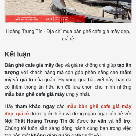
Hoàng Trung Tín - Địa chỉ mua bàn ghế cafe giả mây đẹp,
giá rẻ
Kết luận
Bàn ghế cafe giả mây
đẹp và giá rẻ không chỉ giúp
tạo ấn
tượng
với khách hàng mà còn góp phần nâng cao
thẩm
mỹ
và
giá trị
của quán. Hy vọng qua bài viết này, bạn đã
có thêm thông tin hữu ích để lựa chọn cho mình những
mẫu bàn ghế cafe giả mây
ưng ý nhất.
Hãy
tham khảo ngay
các
mẫu bàn ghế cafe giả mây
đẹp, giá rẻ
được giới thiệu và đừng ngần ngại liên hệ với
Nội Thất Hoàng Trung Tín
để được
tư vấn
và
hỗ trợ
.
Chúng tôi luôn sẵn sàng đồng hành cùng bạn trong việc
tạo nên một
không gian quán cafe
tuyệt vời.