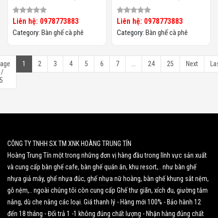
Mây HTT-065
Mây HTT-064
Liên hệ: 0978773883
Liên hệ: 0978773883
Category:
Bàn ghế cà phê
Category:
Bàn ghế cà phê
age
1
2
3
4
5
6
7
...
24
25
Next
La
 /
5
CÔNG TY TNHH SX TM XNK HOÀNG TRUNG TÍN
Hoàng Trung Tín một trong những đơn vị hàng đầu trong lĩnh vực sản xuất
và cung cấp bàn ghế cafe, bàn ghế quán ăn, khu resort,.. như bàn ghế
nhựa giả mây, ghế nhựa đúc, ghế nhựa nữ hoàng, bàn ghế khung sắt nệm,
gỗ nệm,.. ngoài chúng tôi còn cung cấp Ghế thư giãn, xích đu, giường tắm
nắng, dù che nắng các loại. Giá thanh lý - Hàng mới 100% - Bảo hành 12
đến 18 tháng - Đổi trả 1 -1 không đúng chất lượng - Nhận hàng đúng chất