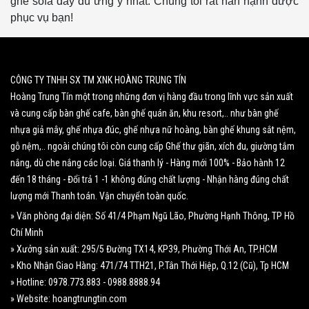
ghế sofa dây dù ưng ý nhất. Chúng tôi rất hân hạnh được
phục vụ bạn!
CÔNG TY TNHH SX TM XNK HOÀNG TRUNG TÍN
Hoàng Trung Tín một trong những đơn vị hàng đầu trong lĩnh vực sản xuất
và cung cấp bàn ghế cafe, bàn ghế quán ăn, khu resort,.. như bàn ghế
nhựa giả mây, ghế nhựa đúc, ghế nhựa nữ hoàng, bàn ghế khung sắt nệm,
gỗ nệm,.. ngoài chúng tôi còn cung cấp Ghế thư giãn, xích đu, giường tắm
nắng, dù che nắng các loại. Giá thanh lý - Hàng mới 100% - Bảo hành 12
đến 18 tháng - Đổi trả 1 -1 không đúng chất lượng - Nhận hàng đúng chất
lượng mới Thanh toán. Vận chuyển toàn quốc.
» Văn phòng đại diện: Số 41/4 Phạm Ngũ Lão, Phường Hạnh Thông, TP Hồ
Chí Minh
» Xưởng sản xuất: 295/5 Đường TX14, KP39, Phường Thới An, TP.HCM
» Kho Nhận Giao Hàng: 471/74 TTH21, P.Tân Thới Hiệp, Q.12 (Cũ), Tp HCM
» Hotline: 0978.773.883 - 0988.8888.94
» Website: hoangtrungtin.com