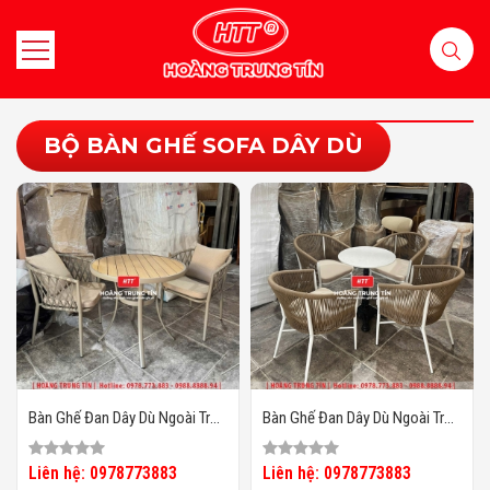
BỘ BÀN GHẾ SOFA DÂY DÙ
Bàn Ghế Đan Dây Dù Ngoài Trời
Bàn Ghế Đan Dây Dù Ngoài Trời
HTT06
HTT05
Liên hệ: 0978773883
Liên hệ: 0978773883