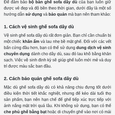
Để đảm bảo
bộ bàn ghế sofa dây dù
của bạn luôn giữ
được vẻ đẹp và độ bền theo thời gian, dưới đây là một số
hướng dẫn
sử dụng
và
bảo quản
mà bạn nên tham khảo:
1. Cách vệ sinh ghế sofa dây dù
Vệ sinh ghế sofa dây dù rất đơn giản. Bạn chỉ cần chuẩn bị
một chiếc
khăn ẩm
và lau nhẹ bề mặt ghế. Đối với các vết
bẩn cứng đầu hơn, bạn có thể sử dụng
dung dịch vệ sinh
chuyên dụng
dành cho dây dù, sau đó lau khô bằng khăn
sạch. Việc vệ sinh định kỳ sẽ giúp ghế luôn mới mẻ và duy
trì được màu sắc ban đầu.
2. Cách bảo quản ghế sofa dây dù
Mặc dù ghế sofa dây dù có khả năng chịu đựng tốt dưới
điều kiện thời tiết khắc nghiệt, nhưng để kéo dài tuổi thọ
sản phẩm, bạn nên hạn chế để ghế tiếp xúc trực tiếp với
ánh nắng mặt trời quá lâu. Khi không sử dụng, bạn có thể
che phủ ghế bằng bạt
hoặc di chuyển ghế vào nơi có mái