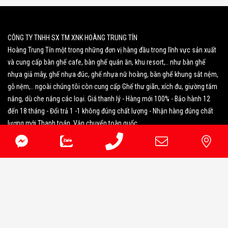
CÔNG TY TNHH SX TM XNK HOÀNG TRUNG TÍN
Hoàng Trung Tín một trong những đơn vị hàng đầu trong lĩnh vực sản xuất
và cung cấp bàn ghế cafe, bàn ghế quán ăn, khu resort,.. như bàn ghế
nhựa giả mây, ghế nhựa đúc, ghế nhựa nữ hoàng, bàn ghế khung sắt nệm,
gỗ nệm,.. ngoài chúng tôi còn cung cấp Ghế thư giãn, xích đu, giường tắm
nắng, dù che nắng các loại. Giá thanh lý - Hàng mới 100% - Bảo hành 12
đến 18 tháng - Đổi trả 1 -1 không đúng chất lượng - Nhận hàng đúng chất
lượng mới Thanh toán. Vận chuyển toàn quốc.
» Văn phòng đại diện: Số 41/4 Phạm Ngũ Lão, Phường Hạnh Thông, TP Hồ
Chí Minh
» Xưởng sản xuất: 295/5 Đường TX14, KP39, Phường Thới An, TP.HCM
» Kho Nhận Giao Hàng: 471/74 TTH21, P.Tân Thới Hiệp, Q.12 (Cũ), Tp HCM
» Hotline: 0978.773.883 - 0988.8888.94
» Website: hoangtrungtin.com
» Email: noithathoangtrungtin2021@gmail.com