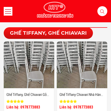
GHẾ TIFFANY, GHẾ CHIAVARI
Ghế Tiffany, Ghế Chiavari Gỗ
Ghế Tiffany Chiavari Nhà Hàng
Trắng
Tiệc Cưới
Liên hệ: 0978773883
Liên hệ: 0978773883