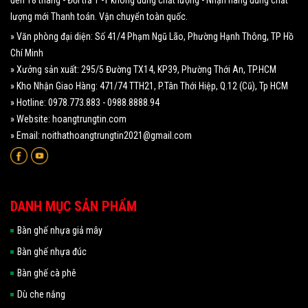
đến 18 tháng - Đổi trả 1 -1 không đúng chất lượng - Nhận hàng đúng chất
lượng mới Thanh toán. Vận chuyển toàn quốc.
» Văn phòng đại diện: Số 41/4 Phạm Ngũ Lão, Phường Hạnh Thông, TP Hồ
Chí Minh
» Xưởng sản xuất: 295/5 Đường TX14, KP39, Phường Thới An, TP.HCM
» Kho Nhận Giao Hàng: 471/74 TTH21, P.Tân Thới Hiệp, Q.12 (Cũ), Tp HCM
» Hotline: 0978.773.883 - 0988.8888.94
» Website: hoangtrungtin.com
» Email: noithathoangtrungtin2021@gmail.com
DANH MỤC SẢN PHẨM
Bàn ghế nhựa giả mây
Bàn ghế nhựa đúc
Bàn ghế cà phê
Dù che nắng