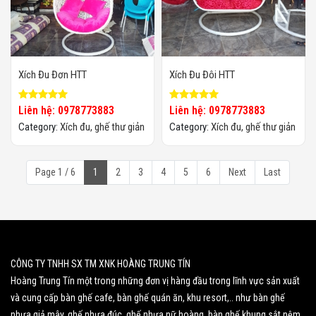
Xích Đu Đơn HTT
Xích Đu Đôi HTT
Liên hệ: 0978773883
Liên hệ: 0978773883
Category:
Xích đu, ghế thư giản
Category:
Xích đu, ghế thư giản
Page 1 / 6
1
2
3
4
5
6
Next
Last
CÔNG TY TNHH SX TM XNK HOÀNG TRUNG TÍN
Hoàng Trung Tín một trong những đơn vị hàng đầu trong lĩnh vực sản xuất
và cung cấp bàn ghế cafe, bàn ghế quán ăn, khu resort,.. như bàn ghế
nhựa giả mây, ghế nhựa đúc, ghế nhựa nữ hoàng, bàn ghế khung sắt nệm,