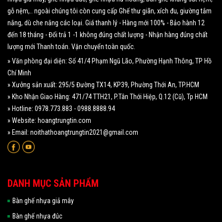
gỗ nệm,.. ngoài chúng tôi còn cung cấp Ghế thư giãn, xích đu, giường tắm
nắng, dù che nắng các loại. Giá thanh lý - Hàng mới 100% - Bảo hành 12
đến 18 tháng - Đổi trả 1 -1 không đúng chất lượng - Nhận hàng đúng chất
lượng mới Thanh toán. Vận chuyển toàn quốc.
» Văn phòng đại diện: Số 41/4 Phạm Ngũ Lão, Phường Hạnh Thông, TP Hồ
Chí Minh
» Xưởng sản xuất: 295/5 Đường TX14, KP39, Phường Thới An, TP.HCM
» Kho Nhận Giao Hàng: 471/74 TTH21, P.Tân Thới Hiệp, Q.12 (Cũ), Tp HCM
» Hotline: 0978.773.883 - 0988.8888.94
» Website: hoangtrungtin.com
» Email: noithathoangtrungtin2021@gmail.com
DANH MỤC SẢN PHẨM
Bàn ghế nhựa giả mây
Bàn ghế nhựa đúc