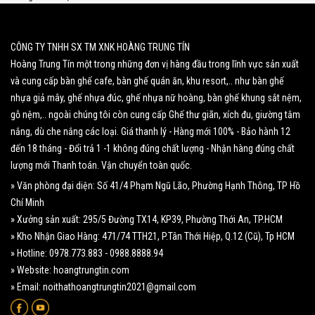
CÔNG TY TNHH SX TM XNK HOÀNG TRUNG TÍN
Hoàng Trung Tín một trong những đơn vị hàng đầu trong lĩnh vực sản xuất
và cung cấp bàn ghế cafe, bàn ghế quán ăn, khu resort,.. như bàn ghế
nhựa giả mây, ghế nhựa đúc, ghế nhựa nữ hoàng, bàn ghế khung sắt nệm,
gỗ nệm,.. ngoài chúng tôi còn cung cấp Ghế thư giãn, xích đu, giường tắm
nắng, dù che nắng các loại. Giá thanh lý - Hàng mới 100% - Bảo hành 12
đến 18 tháng - Đổi trả 1 -1 không đúng chất lượng - Nhận hàng đúng chất
lượng mới Thanh toán. Vận chuyển toàn quốc.
» Văn phòng đại diện: Số 41/4 Phạm Ngũ Lão, Phường Hạnh Thông, TP Hồ
Chí Minh
» Xưởng sản xuất: 295/5 Đường TX14, KP39, Phường Thới An, TP.HCM
» Kho Nhận Giao Hàng: 471/74 TTH21, P.Tân Thới Hiệp, Q.12 (Cũ), Tp HCM
» Hotline: 0978.773.883 - 0988.8888.94
» Website: hoangtrungtin.com
» Email: noithathoangtrungtin2021@gmail.com