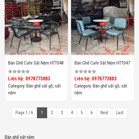
Bàn Ghế Cafe Sắt Nệm HTT048
Bàn Ghế Cafe Sắt Nệm HTT047
Liên hệ: 0978773883
Liên hệ: 0978773883
Category:
Bàn ghế sắt gỗ, sắt
Category:
Bàn ghế sắt gỗ, sắt
nệm
nệm
Page 1 / 6
1
2
3
4
5
6
Next
Last
Bàn ghế sắt nệm