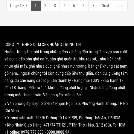
Page 1 / 7
1
2
3
4
5
6
7
Next
Last
CÔNG TY TNHH SX TM XNK HOÀNG TRUNG TÍN
Hoàng Trung Tín một trong những đơn vị hàng đầu trong lĩnh vực sản xuất
và cung cấp bàn ghế cafe, bàn ghế quán ăn, khu resort,.. như bàn ghế
nhựa giả mây, ghế nhựa đúc, ghế nhựa nữ hoàng, bàn ghế khung sắt nệm,
gỗ nệm,.. ngoài chúng tôi còn cung cấp Ghế thư giãn, xích đu, giường tắm
nắng, dù che nắng các loại. Giá thanh lý - Hàng mới 100% - Bảo hành 12
đến 18 tháng - Đổi trả 1 -1 không đúng chất lượng - Nhận hàng đúng chất
lượng mới Thanh toán. Vận chuyển toàn quốc.
» Văn phòng đại diện: Số 41/4 Phạm Ngũ Lão, Phường Hạnh Thông, TP Hồ
Chí Minh
» Xưởng sản xuất: 295/5 Đường TX14, KP39, Phường Thới An, TP.HCM
» Kho Nhận Giao Hàng: 471/74 TTH21, P.Tân Thới Hiệp, Q.12 (Cũ), Tp HCM
» Hotline: 0978.773.883 - 0988.8888.94