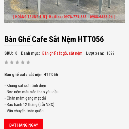
Bàn Ghế Cafe Sắt Nệm HTT056
SKU:
0
Danh mục:
Bàn ghế sắt gỗ, sắt nệm
Lượt xem:
1099
Bàn ghế cafe sắt nệm HTT056
- Khung sắt sơn tĩnh điện
- Bọc nệm màu sắc theo yêu cầu
- Chân mâm gang mặt đá
- Bảo hành 12 tháng (Lỗi NSX)
- Vận chuyển toàn quốc
ĐẶT HÀNG NGAY