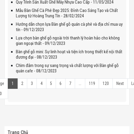
Quy Trình Sản Xuất Ghế Mây Nhựa Cao Cấp - 11/05/2024
Mẫu Bàn Ghế Cà Phê Đẹp 2025: Đỉnh Cao Sáng Tạo và Chất
Lượng từ Hoàng Trung Tín - 28/02/2024
Hướng dẫn chọn lựa Bàn ghế gỗ quán cà phê và địa chỉ mua uy
tín - 09/12/2023
Lựa chọn bàn ghế gỗ ngoài trời thanh lý hoàn hảo cho không
gian ngoại thất - 09/12/2023
Bàn ghế gỗ mini: Sự linh hoạt và tiện ích trong thiết kế nội thất
đương đại - 08/12/2023
Chìm đắm trong sự sang trọng và chất lượng với Bàn ghế gỗ
quán cafe - 08/12/2023
ge
1
2
3
4
5
6
7
...
119
120
Next
L
0
Trang Chủ