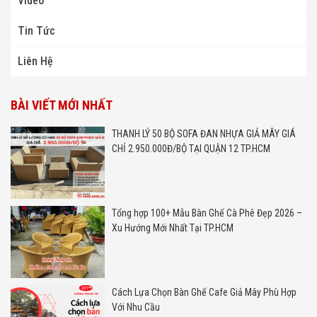
Video
Tin Tức
Liên Hệ
BÀI VIẾT MỚI NHẤT
THANH LÝ 50 BỘ SOFA ĐAN NHỰA GIẢ MÂY GIÁ
CHỈ 2.950.000Đ/BỘ TẠI QUẬN 12 TP.HCM
Tổng hợp 100+ Mẫu Bàn Ghế Cà Phê Đẹp 2026 –
Xu Hướng Mới Nhất Tại TP.HCM
Cách Lựa Chọn Bàn Ghế Cafe Giả Mây Phù Hợp
Với Nhu Cầu