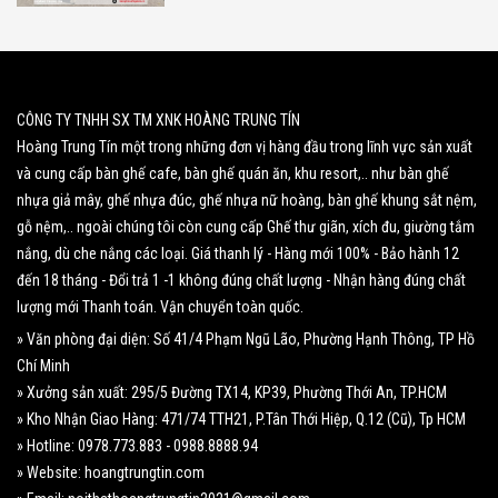
CÔNG TY TNHH SX TM XNK HOÀNG TRUNG TÍN
Hoàng Trung Tín một trong những đơn vị hàng đầu trong lĩnh vực sản xuất
và cung cấp bàn ghế cafe, bàn ghế quán ăn, khu resort,.. như bàn ghế
nhựa giả mây, ghế nhựa đúc, ghế nhựa nữ hoàng, bàn ghế khung sắt nệm,
gỗ nệm,.. ngoài chúng tôi còn cung cấp Ghế thư giãn, xích đu, giường tắm
nắng, dù che nắng các loại. Giá thanh lý - Hàng mới 100% - Bảo hành 12
đến 18 tháng - Đổi trả 1 -1 không đúng chất lượng - Nhận hàng đúng chất
lượng mới Thanh toán. Vận chuyển toàn quốc.
» Văn phòng đại diện: Số 41/4 Phạm Ngũ Lão, Phường Hạnh Thông, TP Hồ
Chí Minh
» Xưởng sản xuất: 295/5 Đường TX14, KP39, Phường Thới An, TP.HCM
» Kho Nhận Giao Hàng: 471/74 TTH21, P.Tân Thới Hiệp, Q.12 (Cũ), Tp HCM
» Hotline: 0978.773.883 - 0988.8888.94
» Website: hoangtrungtin.com