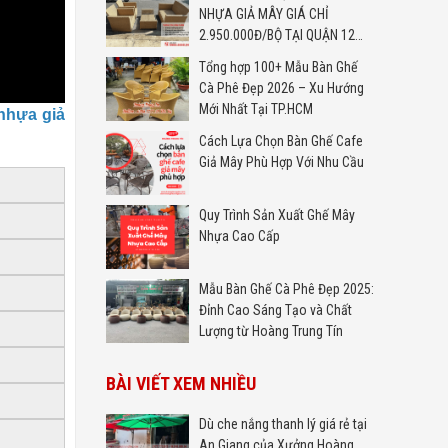
NHỰA GIẢ MÂY GIÁ CHỈ
2.950.000Đ/BỘ TẠI QUẬN 12
TP.HCM
Tổng hợp 100+ Mẫu Bàn Ghế
Cà Phê Đẹp 2026 – Xu Hướng
Mới Nhất Tại TP.HCM
nhựa giả
Cách Lựa Chọn Bàn Ghế Cafe
Giả Mây Phù Hợp Với Nhu Cầu
Quy Trình Sản Xuất Ghế Mây
Nhựa Cao Cấp
Mẫu Bàn Ghế Cà Phê Đẹp 2025:
Đỉnh Cao Sáng Tạo và Chất
Lượng từ Hoàng Trung Tín
BÀI VIẾT XEM NHIỀU
Dù che nắng thanh lý giá rẻ tại
An Giang của Xưởng Hoàng