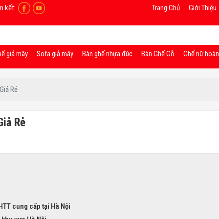
n kết:
Trang Chủ
Giới Thiệu
hế giả mây
Sofa giả mây
Bàn ghế nhựa đúc
Bàn Ghế Gỗ
Ghế nữ hoà
Giả Rẻ
Giả Rẻ
TT cung cấp tại Hà Nội