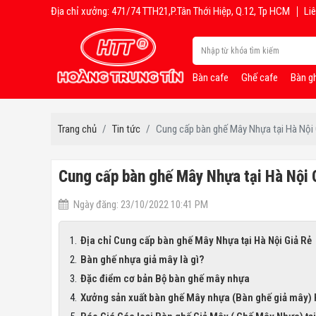
Địa chỉ xưởng: 471/74 TTH21,P.Tân Thới Hiệp, Q.12, Tp HCM
Liê
Bàn cafe
Ghế cafe
Bàn g
Trang chủ
Tin tức
Cung cấp bàn ghế Mây Nhựa tại Hà Nội 
Cung cấp bàn ghế Mây Nhựa tại Hà Nội 
Ngày đăng: 23/10/2022 10:41 PM
Địa chỉ Cung cấp bàn ghế Mây Nhựa tại Hà Nội Giả Rẻ
Bàn ghế nhựa giả mây là gì?
Đặc điểm cơ bản Bộ bàn ghế mây nhựa
Xưởng sản xuất bàn ghế Mây nhựa (Bàn ghế giả mây) H