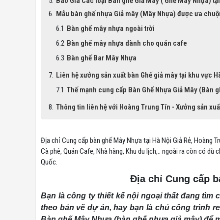
Báo Giá Các loại Bàn ghế Giả Mây ( Ghế Mây Nhựa) tạ
Mẫu bàn ghế nhựa Giả mây (Mây Nhựa) được ưa chuộng
Bàn ghế mây nhựa ngoài trời
Bàn ghế mây nhựa dành cho quán cafe
Bàn ghế Bar Mây Nhựa
Liên hệ xưởng sản xuất bàn Ghế giả mây tại khu vực H
Thế mạnh cung cấp Bàn Ghế Nhựa Giả Mây (Bàn gh
Thông tin liên hệ với Hoàng Trung Tín - Xưởng sản x
Địa chỉ Cung cấp bàn ghế Mây Nhựa tại Hà Nội Giả Rẻ, Hoàng T
Cà phê, Quán Cafe, Nhà hàng, Khu du lịch,.. ngoài ra còn có dù
Quốc.
Địa chỉ Cung cấp b
Bạn là công ty thiết kế nội ngoại thất đang tìm
theo bản vẽ dự án, hay bạn là chủ công trình r
Bàn ghế Mây Nhựa (bàn ghế nhựa giả mây) để m