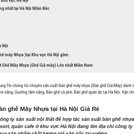
i khu vực Hà Nội
 nhất tại Hà Nội Miền Bắc
à Nội
ế mây Nhựa )tại Khu vực Hà Nội gồm:
uất Ghế Mây Nhựa (Ghế Giả mây) Lớn nhất Miền Nam
rung Tín chúng tôi chuyên sản xuất Bàn ghế mây nhựa (Bàn ghế Giả Mây) dành
 che nắng, Giường tắm nắng, Bàn ghế cà phê, Bàn ghế quán ăn tại Hà Nội. Vận c
àn ghế Mây Nhựa tại Hà Nội Giả Rẻ
 công ty sản xuất nội thất để hợp tác sản xuất bàn ghế nhự
esort, quán cafe ở khu vực Hà Nội đang tìm địa chỉ công ty
ua sản phẩm chất lượng giá sản gốc tại xưởng.