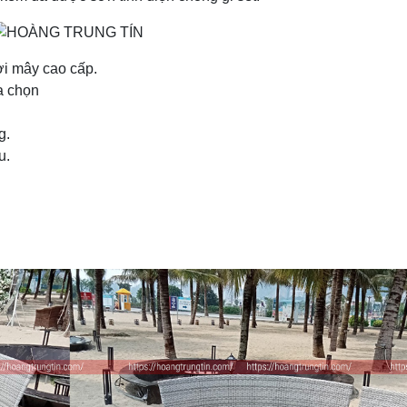
sợi mây cao cấp.
a chọn
g.
u.