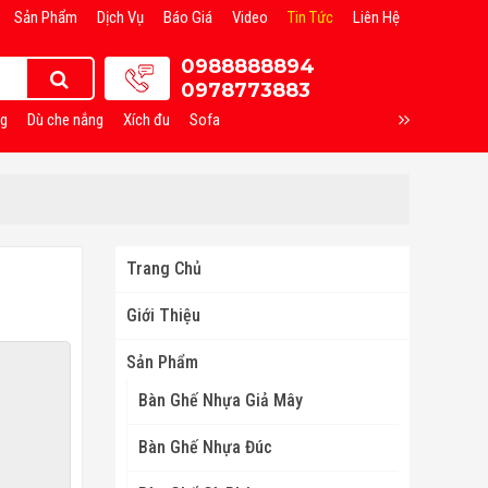
Sản Phẩm
Dịch Vụ
Báo Giá
Video
Tin Tức
Liên Hệ
0988888894
0978773883
ng
Dù che nắng
Xích đu
Sofa
Trang Chủ
Giới Thiệu
Sản Phẩm
Bàn Ghế Nhựa Giả Mây
Bàn Ghế Nhựa Đúc