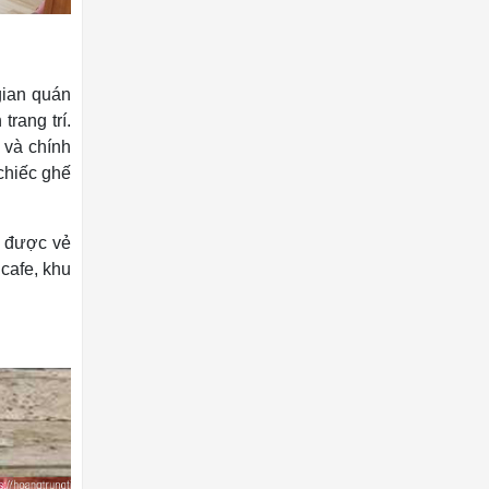
gian quán
rang trí.
 và chính
chiếc ghế
ữ được vẻ
cafe, khu