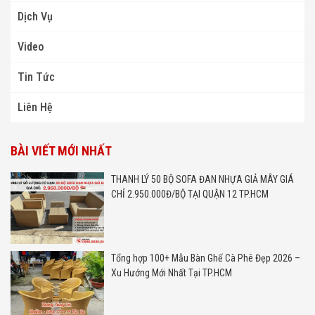
Dịch Vụ
Video
Tin Tức
Liên Hệ
BÀI VIẾT MỚI NHẤT
THANH LÝ 50 BỘ SOFA ĐAN NHỰA GIẢ MÂY GIÁ
CHỈ 2.950.000Đ/BỘ TẠI QUẬN 12 TP.HCM
Tổng hợp 100+ Mẫu Bàn Ghế Cà Phê Đẹp 2026 –
Xu Hướng Mới Nhất Tại TP.HCM