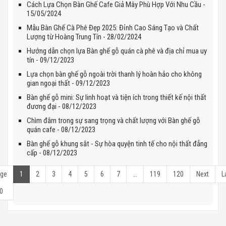
Cách Lựa Chọn Bàn Ghế Cafe Giả Mây Phù Hợp Với Nhu Cầu -
15/05/2024
Mẫu Bàn Ghế Cà Phê Đẹp 2025: Đỉnh Cao Sáng Tạo và Chất
Lượng từ Hoàng Trung Tín - 28/02/2024
Hướng dẫn chọn lựa Bàn ghế gỗ quán cà phê và địa chỉ mua uy
tín - 09/12/2023
Lựa chọn bàn ghế gỗ ngoài trời thanh lý hoàn hảo cho không
gian ngoại thất - 09/12/2023
Bàn ghế gỗ mini: Sự linh hoạt và tiện ích trong thiết kế nội thất
đương đại - 08/12/2023
Chìm đắm trong sự sang trọng và chất lượng với Bàn ghế gỗ
quán cafe - 08/12/2023
Bàn ghế gỗ khung sắt - Sự hòa quyện tinh tế cho nội thất đẳng
cấp - 08/12/2023
ge
1
2
3
4
5
6
7
...
119
120
Next
L
0