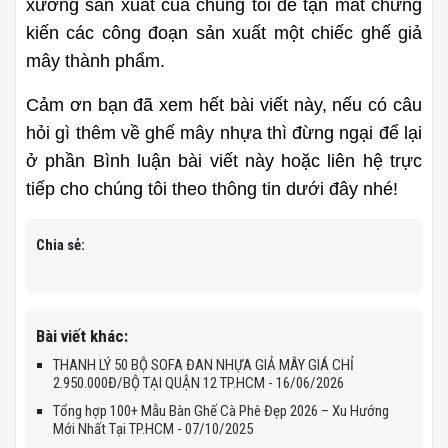
xưởng sản xuất của chúng tôi để tận mắt chứng 
kiến các công đoạn sản xuất một chiếc ghế giả 
mây thành phẩm. 
Cảm ơn bạn đã xem hết bài viết này, nếu có câu 
hỏi gì thêm về ghế mây nhựa thì đừng ngại để lại 
ở phần Bình luận bài viết này hoặc liên hệ trực 
tiếp cho chúng tôi theo thông tin dưới đây nhé!
Chia sẻ:
Bài viết khác:
THANH LÝ 50 BỘ SOFA ĐAN NHỰA GIẢ MÂY GIÁ CHỈ
2.950.000Đ/BỘ TẠI QUẬN 12 TP.HCM - 16/06/2026
Tổng hợp 100+ Mẫu Bàn Ghế Cà Phê Đẹp 2026 – Xu Hướng
Mới Nhất Tại TP.HCM - 07/10/2025