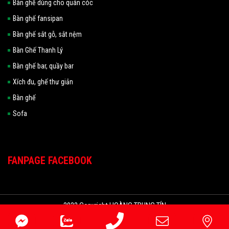
Bàn ghế dùng cho quán cóc
Bàn ghế fansipan
Bàn ghế sắt gỗ, sắt nệm
Bàn Ghế Thanh Lý
Bàn ghế bar, quầy bar
Xích đu, ghế thư giản
Bàn ghế
Sofa
FANPAGE FACEBOOK
2022 Copyright HOÀNG TRUNG TÍN
Đang online: 185
|
Hôm nay: 4635
|
Tuần: 32918
|
Tổng truy cập:
4452934