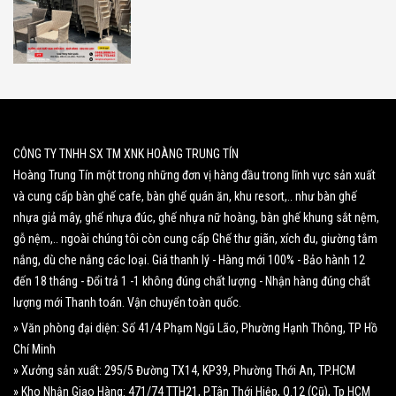
CÔNG TY TNHH SX TM XNK HOÀNG TRUNG TÍN
Hoàng Trung Tín một trong những đơn vị hàng đầu trong lĩnh vực sản xuất
và cung cấp bàn ghế cafe, bàn ghế quán ăn, khu resort,.. như bàn ghế
nhựa giả mây, ghế nhựa đúc, ghế nhựa nữ hoàng, bàn ghế khung sắt nệm,
gỗ nệm,.. ngoài chúng tôi còn cung cấp Ghế thư giãn, xích đu, giường tắm
nắng, dù che nắng các loại. Giá thanh lý - Hàng mới 100% - Bảo hành 12
đến 18 tháng - Đổi trả 1 -1 không đúng chất lượng - Nhận hàng đúng chất
lượng mới Thanh toán. Vận chuyển toàn quốc.
» Văn phòng đại diện: Số 41/4 Phạm Ngũ Lão, Phường Hạnh Thông, TP Hồ
Chí Minh
» Xưởng sản xuất: 295/5 Đường TX14, KP39, Phường Thới An, TP.HCM
» Kho Nhận Giao Hàng: 471/74 TTH21, P.Tân Thới Hiệp, Q.12 (Cũ), Tp HCM