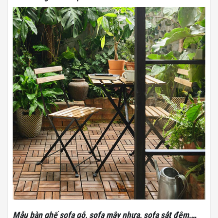
Mẫu bàn ghế sofa gỗ, sofa mây nhựa, sofa sắt đệm,…