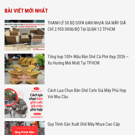
BÀI VIẾT MỚI NHẤT
THANH LÝ 50 BỘ SOFA ĐAN NHỰA GIẢ MÂY GIÁ
CHỈ 2.950.000Đ/BỘ TẠI QUẬN 12 TP.HCM
Tổng hợp 100+ Mẫu Bàn Ghế Cà Phê Đẹp 2026 –
Xu Hướng Mới Nhất Tại TP.HCM
Cách Lựa Chọn Bàn Ghế Cafe Giả Mây Phù Hợp
Với Nhu Cầu
Quy Trình Sản Xuất Ghế Mây Nhựa Cao Cấp