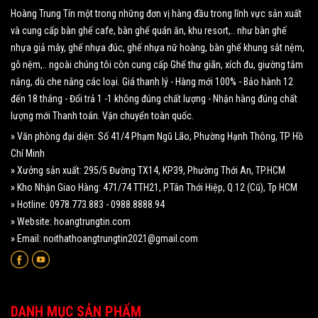
Hoàng Trung Tín một trong những đơn vị hàng đầu trong lĩnh vực sản xuất
và cung cấp bàn ghế cafe, bàn ghế quán ăn, khu resort,.. như bàn ghế
nhựa giả mây, ghế nhựa đúc, ghế nhựa nữ hoàng, bàn ghế khung sắt nệm,
gỗ nệm,.. ngoài chúng tôi còn cung cấp Ghế thư giãn, xích đu, giường tắm
nắng, dù che nắng các loại. Giá thanh lý - Hàng mới 100% - Bảo hành 12
đến 18 tháng - Đổi trả 1 -1 không đúng chất lượng - Nhận hàng đúng chất
lượng mới Thanh toán. Vận chuyển toàn quốc.
» Văn phòng đại diện: Số 41/4 Phạm Ngũ Lão, Phường Hạnh Thông, TP Hồ
Chí Minh
» Xưởng sản xuất: 295/5 Đường TX14, KP39, Phường Thới An, TP.HCM
» Kho Nhận Giao Hàng: 471/74 TTH21, P.Tân Thới Hiệp, Q.12 (Cũ), Tp HCM
» Hotline: 0978.773.883 - 0988.8888.94
» Website: hoangtrungtin.com
» Email: noithathoangtrungtin2021@gmail.com
DANH MỤC SẢN PHẨM