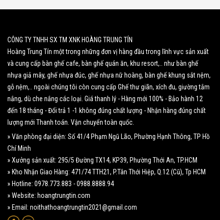
CÔNG TY TNHH SX TM XNK HOÀNG TRUNG TÍN
Hoàng Trung Tín một trong những đơn vị hàng đầu trong lĩnh vực sản xuất
và cung cấp bàn ghế cafe, bàn ghế quán ăn, khu resort,.. như bàn ghế
nhựa giả mây, ghế nhựa đúc, ghế nhựa nữ hoàng, bàn ghế khung sắt nệm,
gỗ nệm,.. ngoài chúng tôi còn cung cấp Ghế thư giãn, xích đu, giường tắm
nắng, dù che nắng các loại. Giá thanh lý - Hàng mới 100% - Bảo hành 12
đến 18 tháng - Đổi trả 1 -1 không đúng chất lượng - Nhận hàng đúng chất
lượng mới Thanh toán. Vận chuyển toàn quốc.
» Văn phòng đại diện: Số 41/4 Phạm Ngũ Lão, Phường Hạnh Thông, TP Hồ
Chí Minh
» Xưởng sản xuất: 295/5 Đường TX14, KP39, Phường Thới An, TP.HCM
» Kho Nhận Giao Hàng: 471/74 TTH21, P.Tân Thới Hiệp, Q.12 (Cũ), Tp HCM
» Hotline: 0978.773.883 - 0988.8888.94
» Website: hoangtrungtin.com
» Email: noithathoangtrungtin2021@gmail.com