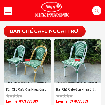
BÀN GHẾ CAFE NGOÀI TRỜI
Bàn Ghế Cafe Đan Nhựa Giả
Bàn Ghế Cafe Đan Nhựa Giả
Mây Ngoài Trời HTT11
Mây Ngoài Trời HTT10
Liên hệ: 0978773883
Liên hệ: 0978773883