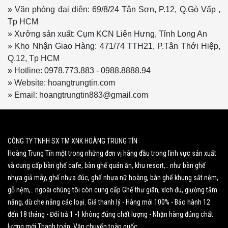
» Văn phòng đại diện: 69/8/24 Tân Sơn, P.12, Q.Gò Vấp ,
Tp HCM
» Xưởng sản xuất: Cụm KCN Liên Hưng, Tỉnh Long An
» Kho Nhận Giao Hàng: 471/74 TTH21, P.Tân Thới Hiệp,
Q.12, Tp HCM
» Hotline: 0978.773.883 - 0988.8888.94
» Website: hoangtrungtin.com
» Email: hoangtrungtin883@gmail.com
CÔNG TY TNHH SX TM XNK HOÀNG TRUNG TÍN
Hoàng Trung Tín một trong những đơn vị hàng đầu trong lĩnh vực sản xuất
và cung cấp bàn ghế cafe, bàn ghế quán ăn, khu resort,.. như bàn ghế
nhựa giả mây, ghế nhựa đúc, ghế nhựa nữ hoàng, bàn ghế khung sắt nệm,
gỗ nệm,.. ngoài chúng tôi còn cung cấp Ghế thư giãn, xích đu, giường tắm
nắng, dù che nắng các loại. Giá thanh lý - Hàng mới 100% - Bảo hành 12
đến 18 tháng - Đổi trả 1 -1 không đúng chất lượng - Nhận hàng đúng chất
lượng mới Thanh toán. Vận chuyển toàn quốc.