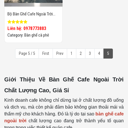
Bộ Bàn Ghế Cafe Ngoài Trời
Chống Tia UV
Liên hệ: 0978773883
Category:
Bàn ghế cà phê
Page 5 / 5
First
Prev
1
2
3
4
5
Giới Thiệu Về Bàn Ghế Cafe Ngoài Trời
Chất Lượng Cao, Giá Sỉ
Kinh doanh cafe không chỉ dừng lại ở chất lượng đồ uống
và dịch vụ, mà còn phải đảm bảo không gian thoải mái và
thẩm mỹ cho khách hàng. Đó là lý do tại sao
bàn ghế cafe
ngoài trời
chất lượng cao đang trở thành yếu tố quan
trọng trong việc thiết kế quán cafe.