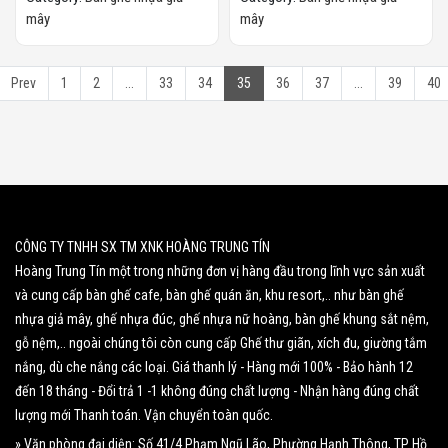
mây
mây
Prev
1
2
...
33
34
35
36
37
...
39
40
CÔNG TY TNHH SX TM XNK HOÀNG TRUNG TÍN
Hoàng Trung Tín một trong những đơn vị hàng đầu trong lĩnh vực sản xuất
và cung cấp bàn ghế cafe, bàn ghế quán ăn, khu resort,.. như bàn ghế
nhựa giả mây, ghế nhựa đúc, ghế nhựa nữ hoàng, bàn ghế khung sắt nệm,
gỗ nệm,.. ngoài chúng tôi còn cung cấp Ghế thư giãn, xích đu, giường tắm
nắng, dù che nắng các loại. Giá thanh lý - Hàng mới 100% - Bảo hành 12
đến 18 tháng - Đổi trả 1 -1 không đúng chất lượng - Nhận hàng đúng chất
lượng mới Thanh toán. Vận chuyển toàn quốc.
» Văn phòng đại diện: Số 41/4 Phạm Ngũ Lão, Phường Hạnh Thông, TP Hồ