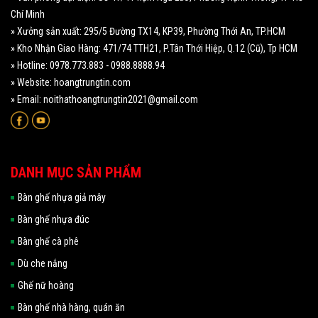
Chí Minh
» Xưởng sản xuất: 295/5 Đường TX14, KP39, Phường Thới An, TP.HCM
» Kho Nhận Giao Hàng: 471/74 TTH21, P.Tân Thới Hiệp, Q.12 (Cũ), Tp HCM
» Hotline: 0978.773.883 - 0988.8888.94
» Website: hoangtrungtin.com
» Email: noithathoangtrungtin2021@gmail.com
DANH MỤC SẢN PHẨM
Bàn ghế nhựa giả mây
Bàn ghế nhựa đúc
Bàn ghế cà phê
Dù che nắng
Ghế nữ hoàng
Bàn ghế nhà hàng, quán ăn