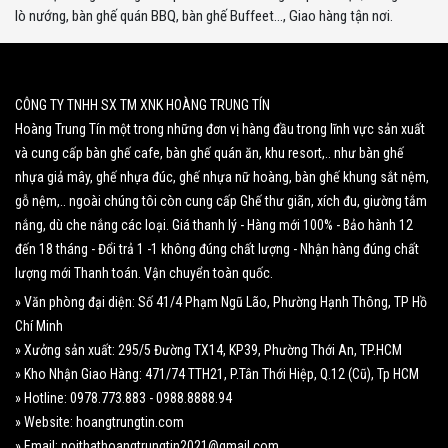
lò nướng, bàn ghế quán BBQ, bàn ghế Buffeet..., Giao hàng tận nơi.
CÔNG TY TNHH SX TM XNK HOÀNG TRUNG TÍN
Hoàng Trung Tín một trong những đơn vị hàng đầu trong lĩnh vực sản xuất
và cung cấp bàn ghế cafe, bàn ghế quán ăn, khu resort,.. như bàn ghế
nhựa giả mây, ghế nhựa đúc, ghế nhựa nữ hoàng, bàn ghế khung sắt nệm,
gỗ nệm,.. ngoài chúng tôi còn cung cấp Ghế thư giãn, xích đu, giường tắm
nắng, dù che nắng các loại. Giá thanh lý - Hàng mới 100% - Bảo hành 12
đến 18 tháng - Đổi trả 1 -1 không đúng chất lượng - Nhận hàng đúng chất
lượng mới Thanh toán. Vận chuyển toàn quốc.
» Văn phòng đại diện: Số 41/4 Phạm Ngũ Lão, Phường Hạnh Thông, TP Hồ
Chí Minh
» Xưởng sản xuất: 295/5 Đường TX14, KP39, Phường Thới An, TP.HCM
» Kho Nhận Giao Hàng: 471/74 TTH21, P.Tân Thới Hiệp, Q.12 (Cũ), Tp HCM
» Hotline: 0978.773.883 - 0988.8888.94
» Website: hoangtrungtin.com
» Email: noithathoangtrungtin2021@gmail.com