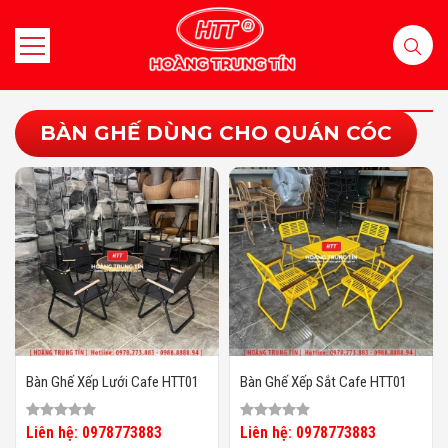
BÀN GHẾ DÙNG CHO QUÁN CÓC
Bàn Ghế Xếp Lưới Cafe HTT01
Bàn Ghế Xếp Sắt Cafe HTT01
Liên hệ: 0978773883
Liên hệ: 0978773883