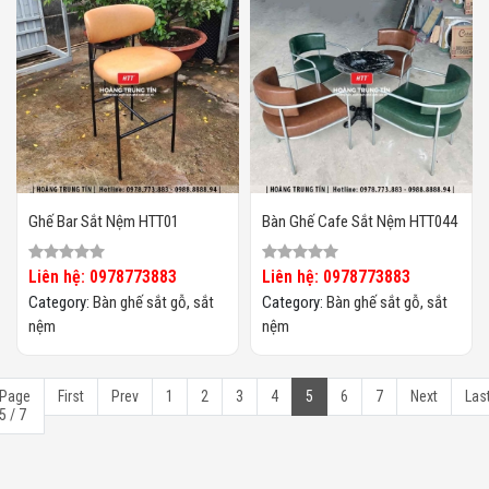
Ghế Bar Sắt Nệm HTT01
Bàn Ghế Cafe Sắt Nệm HTT044
Liên hệ: 0978773883
Liên hệ: 0978773883
Category:
Bàn ghế sắt gỗ, sắt
Category:
Bàn ghế sắt gỗ, sắt
nệm
nệm
Page
First
Prev
1
2
3
4
5
6
7
Next
Las
5 / 7