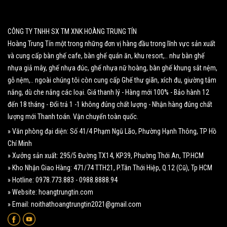
CÔNG TY TNHH SX TM XNK HOÀNG TRUNG TÍN
Hoàng Trung Tín một trong những đơn vị hàng đầu trong lĩnh vực sản xuất
và cung cấp bàn ghế cafe, bàn ghế quán ăn, khu resort,.. như bàn ghế
nhựa giả mây, ghế nhựa đúc, ghế nhựa nữ hoàng, bàn ghế khung sắt nệm,
gỗ nệm,.. ngoài chúng tôi còn cung cấp Ghế thư giãn, xích đu, giường tắm
nắng, dù che nắng các loại. Giá thanh lý - Hàng mới 100% - Bảo hành 12
đến 18 tháng - Đổi trả 1 -1 không đúng chất lượng - Nhận hàng đúng chất
lượng mới Thanh toán. Vận chuyển toàn quốc.
» Văn phòng đại diện: Số 41/4 Phạm Ngũ Lão, Phường Hạnh Thông, TP Hồ
Chí Minh
» Xưởng sản xuất: 295/5 Đường TX14, KP39, Phường Thới An, TP.HCM
» Kho Nhận Giao Hàng: 471/74 TTH21, P.Tân Thới Hiệp, Q.12 (Cũ), Tp HCM
» Hotline: 0978.773.883 - 0988.8888.94
» Website: hoangtrungtin.com
» Email: noithathoangtrungtin2021@gmail.com