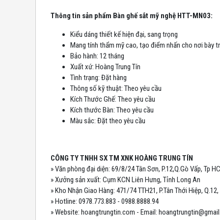
Thông tin sản phẩm Bàn ghế sắt mỹ nghệ HTT-MN03:
Kiểu dáng thiết kế hiện đại, sang trọng
Mang tính thẩm mỹ cao, tạo điểm nhấn cho nơi bày tr
Bảo hành: 12 tháng
Xuất xứ: Hoàng Trung Tín
Tình trạng: Đặt hàng
Thông số kỹ thuật: Theo yêu cầu
Kích Thước Ghế: Theo yêu cầu
Kích thước Bàn: Theo yêu cầu
Màu sắc: Đặt theo yêu cầu
CÔNG TY TNHH SX TM XNK HOÀNG TRUNG TÍN
» Văn phòng đại diện: 69/8/24 Tân Sơn, P.12,Q.Gò Vấp, Tp 
» Xưởng sản xuất: Cụm KCN Liên Hưng, Tỉnh Long An
» Kho Nhận Giao Hàng: 471/74 TTH21, P.Tân Thới Hiệp, Q.12
» Hotline: 0978.773.883 - 0988.8888.94
» Website: hoangtrungtin.com - Email: hoangtrungtin@gmai