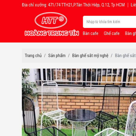
Địa chỉ xưởng: 471/74 TTH21,P.Tân Thới Hiệp, Q.12, Tp HCM
Liê
Bàn cafe
Ghế cafe
Bàn g
Trang chủ
Sản phẩm
Bàn ghế sắt mỹ nghệ
Bàn ghế sắ