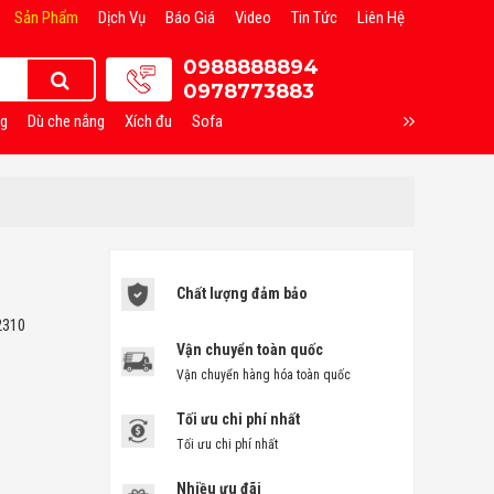
Sản Phẩm
Dịch Vụ
Báo Giá
Video
Tin Tức
Liên Hệ
0988888894
0978773883
ng
Dù che nắng
Xích đu
Sofa
Chất lượng đảm bảo
2310
Vận chuyển toàn quốc
Vận chuyển hàng hóa toàn quốc
Tối ưu chi phí nhất
Tối ưu chi phí nhất
Nhiều ưu đãi