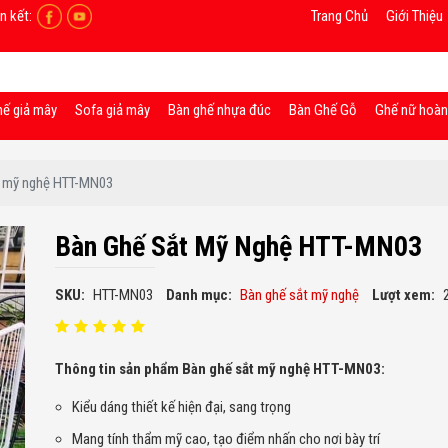
n kết:
Trang Chủ
Giới Thiệu
hế giả mây
Sofa giả mây
Bàn ghế nhựa đúc
Bàn Ghế Gỗ
Ghế nữ hoà
t mỹ nghệ HTT-MN03
Bàn Ghế Sắt Mỹ Nghệ HTT-MN03
SKU:
HTT-MN03
Danh mục:
Bàn ghế sắt mỹ nghệ
Lượt xem:
Thông tin sản phẩm Bàn ghế sắt mỹ nghệ HTT-MN03:
Kiểu dáng thiết kế hiện đại, sang trọng
Mang tính thẩm mỹ cao, tạo điểm nhấn cho nơi bày trí