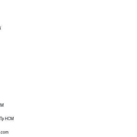
í
HCM
, Tp HCM
l.com