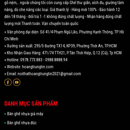
gỗ nệm,.. ngoài chúng tôi còn cung cấp Ghế thư giãn, xích đu, giường tắm
nắng, dù che nắng các loại. Giá thanh lý - Hàng mới 100% - Bảo hành 12
đến 18 tháng - Đổi trả 1 -1 không đúng chất lượng - Nhận hàng đúng chất
lượng mới Thanh toán. Vận chuyển toàn quốc.
» Văn phòng đại diện: Số 41/4 Phạm Ngũ Lão, Phường Hạnh Thông, TP Hồ
Chí Minh
» Xưởng sản xuất: 295/5 Đường TX14, KP39, Phường Thới An, TP.HCM
» Kho Nhận Giao Hàng: 471/74 TTH21, P.Tân Thới Hiệp, Q.12 (Cũ), Tp HCM
» Hotline: 0978.773.883 - 0988.8888.94
» Website: hoangtrungtin.com
» Email: noithathoangtrungtin2021@gmail.com
DANH MỤC SẢN PHẨM
Bàn ghế nhựa giả mây
Bàn ghế nhựa đúc