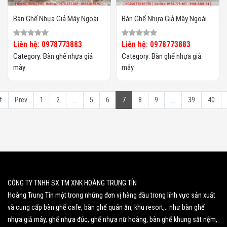
Bàn Ghế Nhựa Giả Mây Ngoài
Bàn Ghế Nhựa Giả Mây Ngoài
Trời HTT129
Trời HTT128
Liên hệ: 0978773883
Liên hệ: 0978773883
Category:
Bàn ghế nhựa giả
Category:
Bàn ghế nhựa giả
mây
mây
t
Prev
1
2
...
5
6
7
8
9
...
39
40
CÔNG TY TNHH SX TM XNK HOÀNG TRUNG TÍN
Hoàng Trung Tín một trong những đơn vị hàng đầu trong lĩnh vực sản xuất
và cung cấp bàn ghế cafe, bàn ghế quán ăn, khu resort,.. như bàn ghế
nhựa giả mây, ghế nhựa đúc, ghế nhựa nữ hoàng, bàn ghế khung sắt nệm,