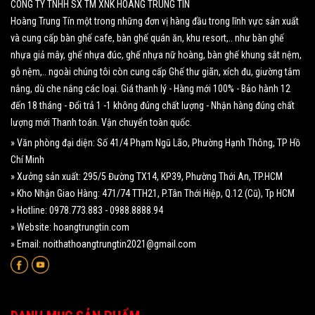
CÔNG TY TNHH SX TM XNK HOÀNG TRUNG TÍN
Hoàng Trung Tín một trong những đơn vị hàng đầu trong lĩnh vực sản xuất
và cung cấp bàn ghế cafe, bàn ghế quán ăn, khu resort,.. như bàn ghế
nhựa giả mây, ghế nhựa đúc, ghế nhựa nữ hoàng, bàn ghế khung sắt nệm,
gỗ nệm,.. ngoài chúng tôi còn cung cấp Ghế thư giãn, xích đu, giường tắm
nắng, dù che nắng các loại. Giá thanh lý - Hàng mới 100% - Bảo hành 12
đến 18 tháng - Đổi trả 1 -1 không đúng chất lượng - Nhận hàng đúng chất
lượng mới Thanh toán. Vận chuyển toàn quốc.
» Văn phòng đại diện: Số 41/4 Phạm Ngũ Lão, Phường Hạnh Thông, TP Hồ
Chí Minh
» Xưởng sản xuất: 295/5 Đường TX14, KP39, Phường Thới An, TP.HCM
» Kho Nhận Giao Hàng: 471/74 TTH21, P.Tân Thới Hiệp, Q.12 (Cũ), Tp HCM
» Hotline: 0978.773.883 - 0988.8888.94
» Website: hoangtrungtin.com
» Email: noithathoangtrungtin2021@gmail.com