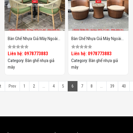
Bàn Ghế Nhựa Giả Mây Ngoài
Bàn Ghế Nhựa Giả Mây Ngoài
Trời HTT129
Trời HTT128
Liên hệ: 0978773883
Liên hệ: 0978773883
Category:
Bàn ghế nhựa giả
Category:
Bàn ghế nhựa giả
mây
mây
t
Prev
1
2
...
4
5
6
7
8
...
39
40