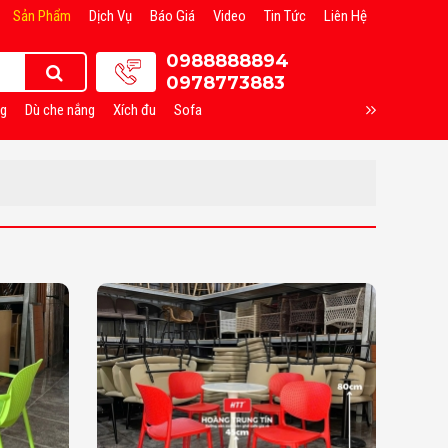
Sản Phẩm
Dịch Vụ
Báo Giá
Video
Tin Tức
Liên Hệ
0988888894
0978773883
ng
Dù che nắng
Xích đu
Sofa