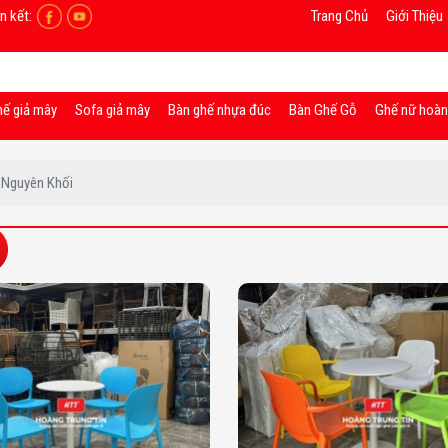
n kết:
Trang Chủ
Giới Thiệu
hế giả mây
Sofa giả mây
Bàn ghế nhựa đúc
Bàn Ghế Gỗ
Ghế nữ hoà
 Nguyên Khối