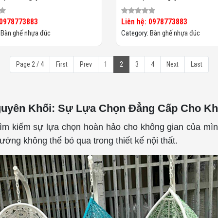
 0978773883
Liên hệ: 0978773883
:
Bàn ghế nhựa đúc
Category:
Bàn ghế nhựa đúc
Page 2 / 4
First
Prev
1
2
3
4
Next
Last
uyên Khối: Sự Lựa Chọn Đẳng Cấp Cho Khô
tìm kiếm sự lựa chọn hoàn hảo cho không gian của mình!
ớng không thể bỏ qua trong thiết kế nội thất.