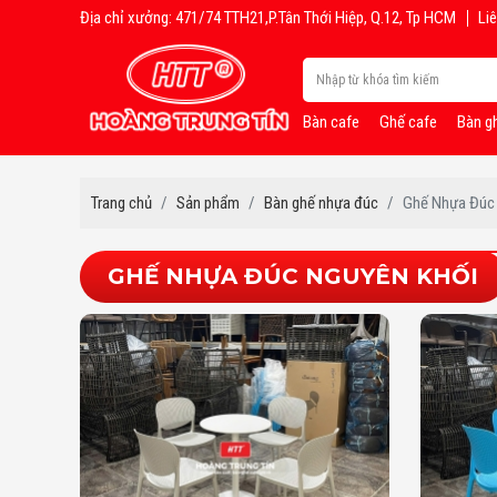
Địa chỉ xưởng: 471/74 TTH21,P.Tân Thới Hiệp, Q.12, Tp HCM
Liê
Bàn cafe
Ghế cafe
Bàn g
Trang chủ
Sản phẩm
Bàn ghế nhựa đúc
Ghế Nhựa Đúc
GHẾ NHỰA ĐÚC NGUYÊN KHỐI