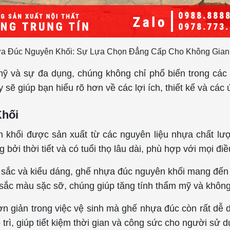
a Đúc Nguyên Khối: Sự Lựa Chọn Đẳng Cấp Cho Không Gian 
m mỹ và sự đa dụng, chúng không chỉ phổ biến trong c
 sẽ giúp bạn hiểu rõ hơn về các lợi ích, thiết kế và cá
Khối
 khối được sản xuất từ các nguyên liệu nhựa chất lượ
i thời tiết và có tuổi thọ lâu dài, phù hợp với mọi điề
 sắc và kiểu dáng, ghế nhựa đúc nguyên khối mang đến 
 sắc màu sặc sỡ, chúng giúp tăng tính thẩm mỹ và không
ơn giản trong việc vệ sinh mà ghế nhựa đúc còn rất dễ d
rì, giúp tiết kiệm thời gian và công sức cho người sử d