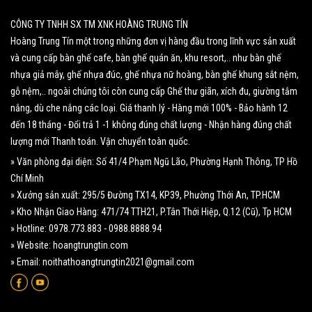
CÔNG TY TNHH SX TM XNK HOÀNG TRUNG TÍN
Hoàng Trung Tín một trong những đơn vị hàng đầu trong lĩnh vực sản xuất
và cung cấp bàn ghế cafe, bàn ghế quán ăn, khu resort,.. như bàn ghế
nhựa giả mây, ghế nhựa đúc, ghế nhựa nữ hoàng, bàn ghế khung sắt nệm,
gỗ nệm,.. ngoài chúng tôi còn cung cấp Ghế thư giãn, xích đu, giường tắm
nắng, dù che nắng các loại. Giá thanh lý - Hàng mới 100% - Bảo hành 12
đến 18 tháng - Đổi trả 1 -1 không đúng chất lượng - Nhận hàng đúng chất
lượng mới Thanh toán. Vận chuyển toàn quốc.
» Văn phòng đại diện: Số 41/4 Phạm Ngũ Lão, Phường Hạnh Thông, TP Hồ
Chí Minh
» Xưởng sản xuất: 295/5 Đường TX14, KP39, Phường Thới An, TP.HCM
» Kho Nhận Giao Hàng: 471/74 TTH21, P.Tân Thới Hiệp, Q.12 (Cũ), Tp HCM
» Hotline: 0978.773.883 - 0988.8888.94
» Website: hoangtrungtin.com
» Email: noithathoangtrungtin2021@gmail.com