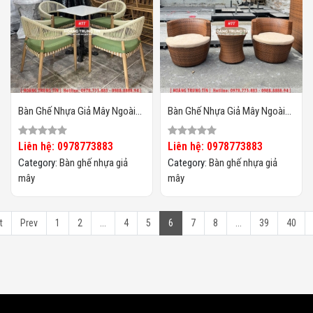
Bàn Ghế Nhựa Giả Mây Ngoài
Bàn Ghế Nhựa Giả Mây Ngoài
Trời HTT129
Trời HTT128
Liên hệ: 0978773883
Liên hệ: 0978773883
Category:
Bàn ghế nhựa giả
Category:
Bàn ghế nhựa giả
mây
mây
t
Prev
1
2
...
4
5
6
7
8
...
39
40