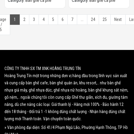
Category:
Bàn ghế cà phê
Category:
Bàn ghế cà phê
age
1
2
3
4
5
6
7
...
24
25
Next
La
 /
5
CÔNG TY TNHH SX TM XNK HOÀNG TRUNG TÍN
Hoàng Trung Tín một trong những đơn vị hàng đầu trong lĩnh vực sản xuất
và cung cấp bàn ghế cafe, bàn ghế quán ăn, khu resort,.. như bàn ghế
nhựa giả mây, ghế nhựa đúc, ghế nhựa nữ hoàng, bàn ghế khung sắt nệm,
gỗ nệm,.. ngoài chúng tôi còn cung cấp Ghế thư giãn, xích đu, giường tắm
nắng, dù che nắng các loại. Giá thanh lý - Hàng mới 100% - Bảo hành 12
đến 18 tháng - Đổi trả 1 -1 không đúng chất lượng - Nhận hàng đúng chất
lượng mới Thanh toán. Vận chuyển toàn quốc.
» Văn phòng đại diện: Số 41/4 Phạm Ngũ Lão, Phường Hạnh Thông, TP Hồ