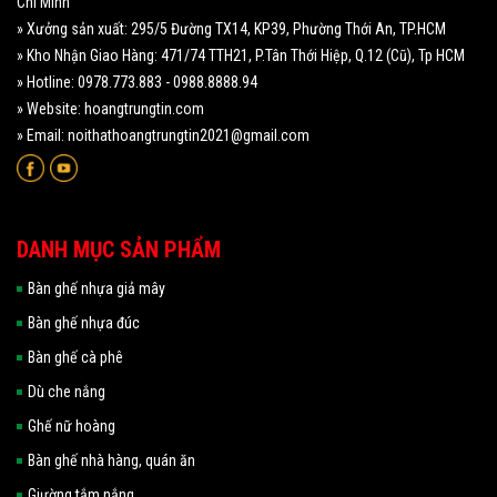
Chí Minh
» Xưởng sản xuất: 295/5 Đường TX14, KP39, Phường Thới An, TP.HCM
» Kho Nhận Giao Hàng: 471/74 TTH21, P.Tân Thới Hiệp, Q.12 (Cũ), Tp HCM
» Hotline: 0978.773.883 - 0988.8888.94
» Website: hoangtrungtin.com
» Email: noithathoangtrungtin2021@gmail.com
DANH MỤC SẢN PHẨM
Bàn ghế nhựa giả mây
Bàn ghế nhựa đúc
Bàn ghế cà phê
Dù che nắng
Ghế nữ hoàng
Bàn ghế nhà hàng, quán ăn
Giường tắm nắng