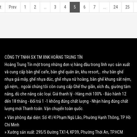
t
Prev
1
2
...
3
4
5
6
7
...
24
25
CÔNG TY TNHH SX TM XNK HOÀNG TRUNG TÍN
Hoàng Trung Tín một trong những đơn vị hàng đầu trong lĩnh vực sản xuất
và cung cấp bàn ghế cafe, bàn ghế quán ăn, khu resort,.. như bàn ghế
nhựa giả mây, ghế nhựa đúc, ghế nhựa nữ hoàng, bàn ghế khung sắt nệm,
gỗ nệm,.. ngoài chúng tôi còn cung cấp Ghế thư giãn, xích đu, giường tắm
nắng, dù che nắng các loại. Giá thanh lý - Hàng mới 100% - Bảo hành 12
đến 18 tháng - Đổi trả 1 -1 không đúng chất lượng - Nhận hàng đúng chất
lượng mới Thanh toán. Vận chuyển toàn quốc.
» Văn phòng đại diện: Số 41/4 Phạm Ngũ Lão, Phường Hạnh Thông, TP Hồ
Chí Minh
» Xưởng sản xuất: 295/5 Đường TX14, KP39, Phường Thới An, TP.HCM