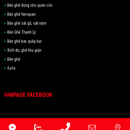
Bàn ghế dùng cho quán cóc
Bàn ghế fansipan
Bàn ghế sắt gỗ, sắt nệm
Bàn Ghế Thanh Lý
Bàn ghế bar, quầy bar
Xích đu, ghế thư giản
Bàn ghế
Sofa
FANPAGE FACEBOOK
2022 Copyright HOÀNG TRUNG TÍN
Đang online: 222
|
Hôm nay: 7013
|
Tuần: 44447
|
Tổng truy cập: