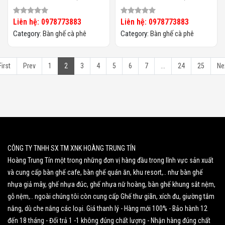
Mây HTT-066
Mây HTT-065
Liên hệ: 0978773883
Liên hệ: 0978773883
Category:
Bàn ghế cà phê
Category:
Bàn ghế cà phê
First
Prev
1
2
3
4
5
6
7
...
24
25
Ne
CÔNG TY TNHH SX TM XNK HOÀNG TRUNG TÍN
Hoàng Trung Tín một trong những đơn vị hàng đầu trong lĩnh vực sản xuất
và cung cấp bàn ghế cafe, bàn ghế quán ăn, khu resort,.. như bàn ghế
nhựa giả mây, ghế nhựa đúc, ghế nhựa nữ hoàng, bàn ghế khung sắt nệm,
gỗ nệm,.. ngoài chúng tôi còn cung cấp Ghế thư giãn, xích đu, giường tắm
nắng, dù che nắng các loại. Giá thanh lý - Hàng mới 100% - Bảo hành 12
đến 18 tháng - Đổi trả 1 -1 không đúng chất lượng - Nhận hàng đúng chất