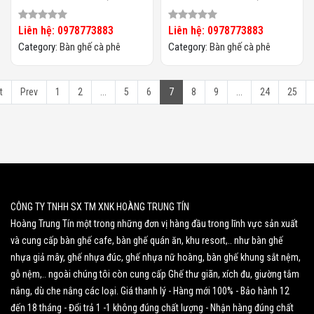
Mây HTT-066
Mây HTT-065
Liên hệ: 0978773883
Liên hệ: 0978773883
Category:
Bàn ghế cà phê
Category:
Bàn ghế cà phê
t
Prev
1
2
...
5
6
7
8
9
...
24
25
CÔNG TY TNHH SX TM XNK HOÀNG TRUNG TÍN
Hoàng Trung Tín một trong những đơn vị hàng đầu trong lĩnh vực sản xuất
và cung cấp bàn ghế cafe, bàn ghế quán ăn, khu resort,.. như bàn ghế
nhựa giả mây, ghế nhựa đúc, ghế nhựa nữ hoàng, bàn ghế khung sắt nệm,
gỗ nệm,.. ngoài chúng tôi còn cung cấp Ghế thư giãn, xích đu, giường tắm
nắng, dù che nắng các loại. Giá thanh lý - Hàng mới 100% - Bảo hành 12
đến 18 tháng - Đổi trả 1 -1 không đúng chất lượng - Nhận hàng đúng chất