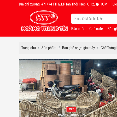
Địa chỉ xưởng: 471/74 TTH21,P.Tân Thới Hiệp, Q.12, Tp HCM
Liê
Bàn cafe
Ghế cafe
Bàn g
Trang chủ
Sản phẩm
Bàn ghế nhựa giả mây
Ghế Trứng