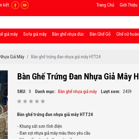
n kết:
Trang Chủ
Giới Thiệu
hế giả mây
Sofa giả mây
Bàn ghế nhựa đúc
Bàn Ghế Gỗ
Ghế nữ hoà
 Nhựa Giả Mây
Bàn ghế trứng đan nhựa giả mây HTT24
Bàn Ghế Trứng Đan Nhựa Giả Mây 
SKU:
0
Danh mục:
Bàn ghế nhựa giả mây
Lượt xem:
2459
Bàn ghế trứng đan nhựa giả mây HTT24
- Khung sắt sơn tĩnh điện
- Đan sợi nhựa giả mây màu theo yêu cầu