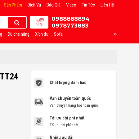
Sản Phẩm
Dịch Vụ
Báo Giá
Video
Tin Tức
Liên Hệ
0988888894
0978773883
ng
Dù che nắng
Xích đu
Sofa
HTT24
Chất lượng đảm bảo
Vận chuyển toàn quốc
Vận chuyển hàng hóa toàn quốc
Tối ưu chi phí nhất
Tối ưu chi phí nhất
Nhiều ưu đãi