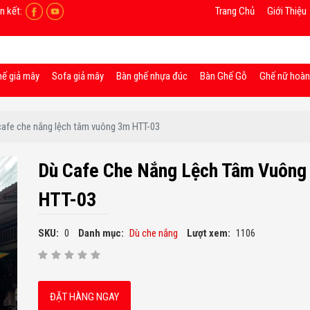
n kết:
Trang Chủ
Giới Thiệu
hế giả mây
Sofa giả mây
Bàn ghế nhựa đúc
Bàn Ghế Gỗ
Ghế nữ hoà
cafe che nắng lệch tâm vuông 3m HTT-03
Dù Cafe Che Nắng Lệch Tâm Vuông
HTT-03
SKU:
0
Danh mục:
Dù che nắng
Lượt xem:
1106
ĐẶT HÀNG NGAY