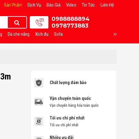
Sản Phẩm
Dịch Vụ
Báo Giá
Video
Tin Tức
Liên Hệ
0988888894
0978773883
ng
Dù che nắng
Xích đu
Sofa
 3m
Chất lượng đảm bảo
Vận chuyển toàn quốc
Vận chuyển hàng hóa toàn quốc
Tối ưu chi phí nhất
Tối ưu chi phí nhất
Nhiều ưu đãi