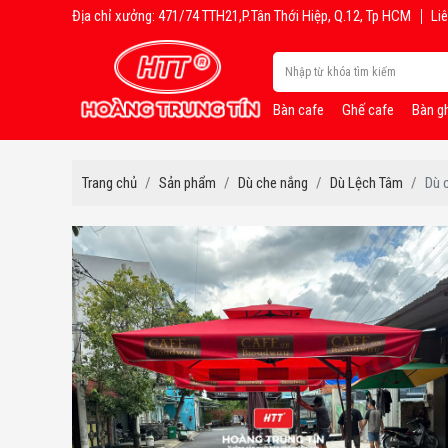
Địa chỉ xưởng: 471/74 TTH21,P.Tân Thới Hiệp, Q.12, Tp HCM
Liê
Bàn cafe
Ghế cafe
Bàn g
Trang chủ
Sản phẩm
Dù che nắng
Dù Lệch Tâm
Dù 