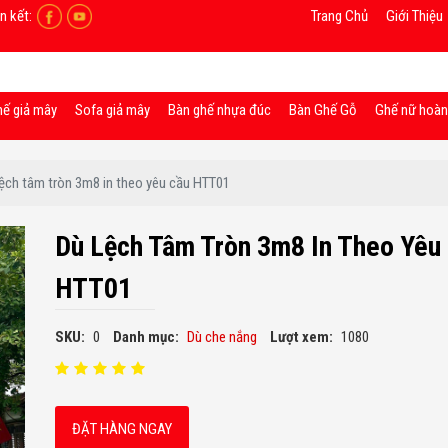
n kết:
Trang Chủ
Giới Thiệu
hế giả mây
Sofa giả mây
Bàn ghế nhựa đúc
Bàn Ghế Gỗ
Ghế nữ hoà
lệch tâm tròn 3m8 in theo yêu cầu HTT01
Dù Lệch Tâm Tròn 3m8 In Theo Yêu
HTT01
SKU:
0
Danh mục:
Dù che nắng
Lượt xem:
1080
ĐẶT HÀNG NGAY