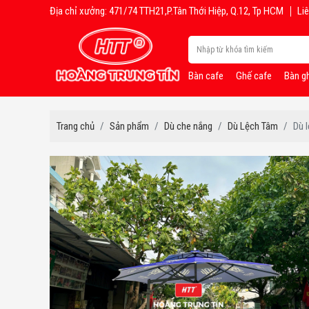
Địa chỉ xưởng: 471/74 TTH21,P.Tân Thới Hiệp, Q.12, Tp HCM
Liê
Bàn cafe
Ghế cafe
Bàn g
Trang chủ
Sản phẩm
Dù che nắng
Dù Lệch Tâm
Dù 