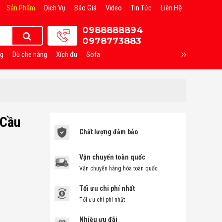
Sản Phẩm
Dịch Vụ
Báo Giá
Video
Tin Tức
Liên Hệ
0988888894
0978773883
ng
Dù che nắng
Xích đu
Sofa
 Cầu
Chất lượng đảm bảo
Vận chuyển toàn quốc
Vận chuyển hàng hóa toàn quốc
Tối ưu chi phí nhất
Tối ưu chi phí nhất
Nhiều ưu đãi