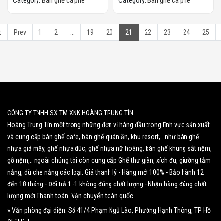
Category:
Bàn ghế cà phê
Category:
Bàn ghế cà phê
t
Prev
1
2
...
19
20
21
22
23
24
25
CÔNG TY TNHH SX TM XNK HOÀNG TRUNG TÍN
Hoàng Trung Tín một trong những đơn vị hàng đầu trong lĩnh vực sản xuất
và cung cấp bàn ghế cafe, bàn ghế quán ăn, khu resort,.. như bàn ghế
nhựa giả mây, ghế nhựa đúc, ghế nhựa nữ hoàng, bàn ghế khung sắt nệm,
gỗ nệm,.. ngoài chúng tôi còn cung cấp Ghế thư giãn, xích đu, giường tắm
nắng, dù che nắng các loại. Giá thanh lý - Hàng mới 100% - Bảo hành 12
đến 18 tháng - Đổi trả 1 -1 không đúng chất lượng - Nhận hàng đúng chất
lượng mới Thanh toán. Vận chuyển toàn quốc.
» Văn phòng đại diện: Số 41/4 Phạm Ngũ Lão, Phường Hạnh Thông, TP Hồ