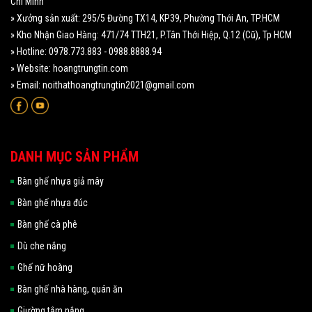
Chí Minh
» Xưởng sản xuất: 295/5 Đường TX14, KP39, Phường Thới An, TP.HCM
» Kho Nhận Giao Hàng: 471/74 TTH21, P.Tân Thới Hiệp, Q.12 (Cũ), Tp HCM
» Hotline: 0978.773.883 - 0988.8888.94
» Website: hoangtrungtin.com
» Email: noithathoangtrungtin2021@gmail.com
DANH MỤC SẢN PHẨM
Bàn ghế nhựa giả mây
Bàn ghế nhựa đúc
Bàn ghế cà phê
Dù che nắng
Ghế nữ hoàng
Bàn ghế nhà hàng, quán ăn
Giường tắm nắng