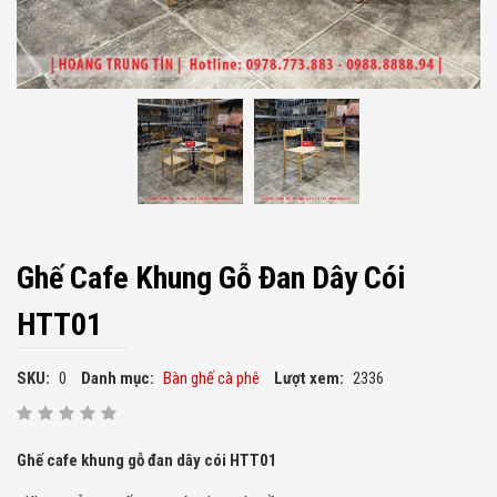
Ghế Cafe Khung Gỗ Đan Dây Cói
HTT01
SKU:
0
Danh mục:
Bàn ghế cà phê
Lượt xem:
2336
Ghế cafe khung gỗ đan dây cói HTT01