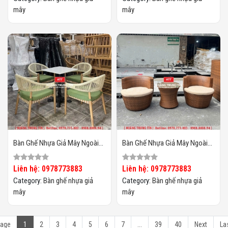
mây
mây
Bàn Ghế Nhựa Giả Mây Ngoài
Bàn Ghế Nhựa Giả Mây Ngoài
Trời HTT129
Trời HTT128
Liên hệ: 0978773883
Liên hệ: 0978773883
Category:
Bàn ghế nhựa giả
Category:
Bàn ghế nhựa giả
mây
mây
age
1
2
3
4
5
6
7
...
39
40
Next
La