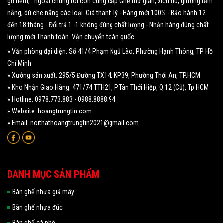
gỗ nệm,.. ngoài chúng tôi còn cung cấp Ghế thư giãn, xích đu, giường tắm
nắng, dù che nắng các loại. Giá thanh lý - Hàng mới 100% - Bảo hành 12
đến 18 tháng - Đổi trả 1 -1 không đúng chất lượng - Nhận hàng đúng chất
lượng mới Thanh toán. Vận chuyển toàn quốc.
» Văn phòng đại diện: Số 41/4 Phạm Ngũ Lão, Phường Hạnh Thông, TP Hồ
Chí Minh
» Xưởng sản xuất: 295/5 Đường TX14, KP39, Phường Thới An, TP.HCM
» Kho Nhận Giao Hàng: 471/74 TTH21, P.Tân Thới Hiệp, Q.12 (Cũ), Tp HCM
» Hotline: 0978.773.883 - 0988.8888.94
» Website: hoangtrungtin.com
» Email: noithathoangtrungtin2021@gmail.com
DANH MỤC SẢN PHẨM
Bàn ghế nhựa giả mây
Bàn ghế nhựa đúc
Bàn ghế cà phê