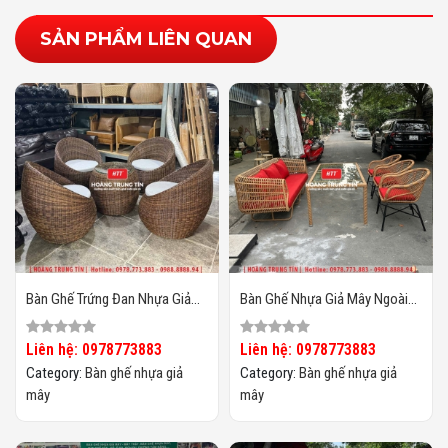
SẢN PHẨM LIÊN QUAN
Bàn Ghế Trứng Đan Nhựa Giả
Bàn Ghế Nhựa Giả Mây Ngoài
Mây HTT25
Trời HTT134
Liên hệ: 0978773883
Liên hệ: 0978773883
Category:
Bàn ghế nhựa giả
Category:
Bàn ghế nhựa giả
mây
mây