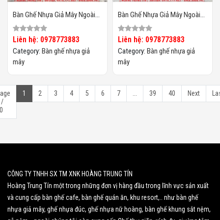
Bàn Ghế Nhựa Giả Mây Ngoài
Bàn Ghế Nhựa Giả Mây Ngoài
Trời HTT129
Trời HTT128
Liên hệ: 0978773883
Liên hệ: 0978773883
Category:
Bàn ghế nhựa giả
Category:
Bàn ghế nhựa giả
mây
mây
age
1
2
3
4
5
6
7
...
39
40
Next
La
 /
0
CÔNG TY TNHH SX TM XNK HOÀNG TRUNG TÍN
Hoàng Trung Tín một trong những đơn vị hàng đầu trong lĩnh vực sản xuất
và cung cấp bàn ghế cafe, bàn ghế quán ăn, khu resort,.. như bàn ghế
nhựa giả mây, ghế nhựa đúc, ghế nhựa nữ hoàng, bàn ghế khung sắt nệm,