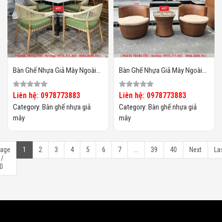
Bàn Ghế Nhựa Giả Mây Ngoài
Bàn Ghế Nhựa Giả Mây Ngoài
Trời HTT129
Trời HTT128
Liên hệ: 0978773883
Liên hệ: 0978773883
Category:
Bàn ghế nhựa giả
Category:
Bàn ghế nhựa giả
mây
mây
age
1
2
3
4
5
6
7
...
39
40
Next
La
 /
0