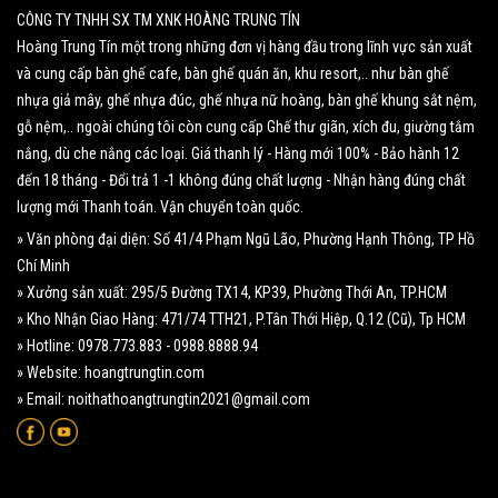
CÔNG TY TNHH SX TM XNK HOÀNG TRUNG TÍN
Hoàng Trung Tín một trong những đơn vị hàng đầu trong lĩnh vực sản xuất
và cung cấp bàn ghế cafe, bàn ghế quán ăn, khu resort,.. như bàn ghế
nhựa giả mây, ghế nhựa đúc, ghế nhựa nữ hoàng, bàn ghế khung sắt nệm,
gỗ nệm,.. ngoài chúng tôi còn cung cấp Ghế thư giãn, xích đu, giường tắm
nắng, dù che nắng các loại. Giá thanh lý - Hàng mới 100% - Bảo hành 12
đến 18 tháng - Đổi trả 1 -1 không đúng chất lượng - Nhận hàng đúng chất
lượng mới Thanh toán. Vận chuyển toàn quốc.
» Văn phòng đại diện: Số 41/4 Phạm Ngũ Lão, Phường Hạnh Thông, TP Hồ
Chí Minh
» Xưởng sản xuất: 295/5 Đường TX14, KP39, Phường Thới An, TP.HCM
» Kho Nhận Giao Hàng: 471/74 TTH21, P.Tân Thới Hiệp, Q.12 (Cũ), Tp HCM
» Hotline: 0978.773.883 - 0988.8888.94
» Website: hoangtrungtin.com
» Email: noithathoangtrungtin2021@gmail.com