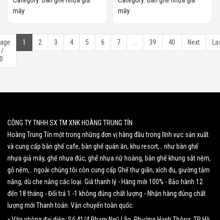
Category:
Bàn ghế nhựa giả
Category:
Bàn ghế nhựa giả
mây
mây
age
1
2
3
4
5
6
7
...
39
40
Next
La
 /
0
CÔNG TY TNHH SX TM XNK HOÀNG TRUNG TÍN
Hoàng Trung Tín một trong những đơn vị hàng đầu trong lĩnh vực sản xuất
và cung cấp bàn ghế cafe, bàn ghế quán ăn, khu resort,.. như bàn ghế
nhựa giả mây, ghế nhựa đúc, ghế nhựa nữ hoàng, bàn ghế khung sắt nệm,
gỗ nệm,.. ngoài chúng tôi còn cung cấp Ghế thư giãn, xích đu, giường tắm
nắng, dù che nắng các loại. Giá thanh lý - Hàng mới 100% - Bảo hành 12
đến 18 tháng - Đổi trả 1 -1 không đúng chất lượng - Nhận hàng đúng chất
lượng mới Thanh toán. Vận chuyển toàn quốc.
» Văn phòng đại diện: Số 41/4 Phạm Ngũ Lão, Phường Hạnh Thông, TP Hồ