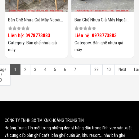
Bàn Ghế Nhựa Giả Mây Ngoài
Bàn Ghế Nhựa Giả Mây Ngoài
Trời HTT129
Trời HTT128
Liên hệ: 0978773883
Liên hệ: 0978773883
Category:
Bàn ghế nhựa giả
Category:
Bàn ghế nhựa giả
mây
mây
age
1
2
3
4
5
6
7
...
39
40
Next
La
 /
0
CÔNG TY TNHH SX TM XNK HOÀNG TRUNG TÍN
Hoàng Trung Tín một trong những đơn vị hàng đầu trong lĩnh vực sản xuất
và cung cấp bàn ghế cafe, bàn ghế quán ăn, khu resort,.. như bàn ghế