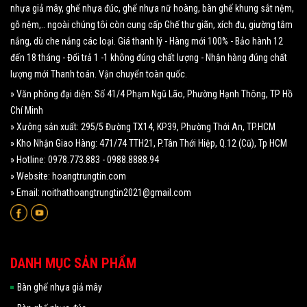
nhựa giả mây, ghế nhựa đúc, ghế nhựa nữ hoàng, bàn ghế khung sắt nệm,
gỗ nệm,.. ngoài chúng tôi còn cung cấp Ghế thư giãn, xích đu, giường tắm
nắng, dù che nắng các loại. Giá thanh lý - Hàng mới 100% - Bảo hành 12
đến 18 tháng - Đổi trả 1 -1 không đúng chất lượng - Nhận hàng đúng chất
lượng mới Thanh toán. Vận chuyển toàn quốc.
» Văn phòng đại diện: Số 41/4 Phạm Ngũ Lão, Phường Hạnh Thông, TP Hồ
Chí Minh
» Xưởng sản xuất: 295/5 Đường TX14, KP39, Phường Thới An, TP.HCM
» Kho Nhận Giao Hàng: 471/74 TTH21, P.Tân Thới Hiệp, Q.12 (Cũ), Tp HCM
» Hotline: 0978.773.883 - 0988.8888.94
» Website: hoangtrungtin.com
» Email: noithathoangtrungtin2021@gmail.com
DANH MỤC SẢN PHẨM
Bàn ghế nhựa giả mây