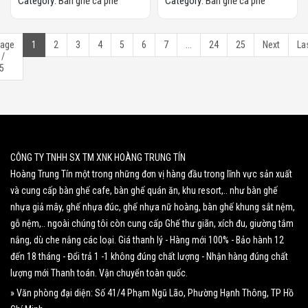
Category:
Bàn ghế cà phê
Category:
Bàn ghế cà phê
age
1
2
3
4
5
6
7
...
24
25
Next
La
 /
5
CÔNG TY TNHH SX TM XNK HOÀNG TRUNG TÍN
Hoàng Trung Tín một trong những đơn vị hàng đầu trong lĩnh vực sản xuất
và cung cấp bàn ghế cafe, bàn ghế quán ăn, khu resort,.. như bàn ghế
nhựa giả mây, ghế nhựa đúc, ghế nhựa nữ hoàng, bàn ghế khung sắt nệm,
gỗ nệm,.. ngoài chúng tôi còn cung cấp Ghế thư giãn, xích đu, giường tắm
nắng, dù che nắng các loại. Giá thanh lý - Hàng mới 100% - Bảo hành 12
đến 18 tháng - Đổi trả 1 -1 không đúng chất lượng - Nhận hàng đúng chất
lượng mới Thanh toán. Vận chuyển toàn quốc.
» Văn phòng đại diện: Số 41/4 Phạm Ngũ Lão, Phường Hạnh Thông, TP Hồ