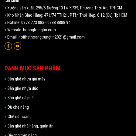
Chí Minh
» Xưởng sản xuất: 295/5 Đường TX14, KP39, Phường Thới An, TP.HCM
» Kho Nhận Giao Hàng: 471/74 TTH21, P.Tân Thới Hiệp, Q.12 (Cũ), Tp HCM
» Hotline: 0978.773.883 - 0988.8888.94
» Website: hoangtrungtin.com
» Email: noithathoangtrungtin2021@gmail.com
DANH MỤC SẢN PHẨM
Bàn ghế nhựa giả mây
Bàn ghế nhựa đúc
Bàn ghế cà phê
Dù che nắng
Ghế nữ hoàng
Bàn ghế nhà hàng, quán ăn
Giường tắm nắng