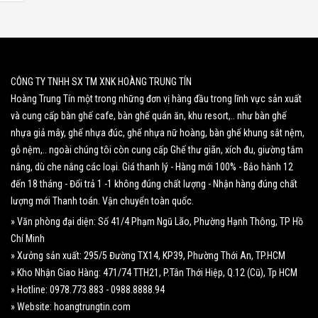
CÔNG TY TNHH SX TM XNK HOÀNG TRUNG TÍN
Hoàng Trung Tín một trong những đơn vị hàng đầu trong lĩnh vực sản xuất
và cung cấp bàn ghế cafe, bàn ghế quán ăn, khu resort,.. như bàn ghế
nhựa giả mây, ghế nhựa đúc, ghế nhựa nữ hoàng, bàn ghế khung sắt nệm,
gỗ nệm,.. ngoài chúng tôi còn cung cấp Ghế thư giãn, xích đu, giường tắm
nắng, dù che nắng các loại. Giá thanh lý - Hàng mới 100% - Bảo hành 12
đến 18 tháng - Đổi trả 1 -1 không đúng chất lượng - Nhận hàng đúng chất
lượng mới Thanh toán. Vận chuyển toàn quốc.
» Văn phòng đại diện: Số 41/4 Phạm Ngũ Lão, Phường Hạnh Thông, TP Hồ
Chí Minh
» Xưởng sản xuất: 295/5 Đường TX14, KP39, Phường Thới An, TP.HCM
» Kho Nhận Giao Hàng: 471/74 TTH21, P.Tân Thới Hiệp, Q.12 (Cũ), Tp HCM
» Hotline: 0978.773.883 - 0988.8888.94
» Website: hoangtrungtin.com