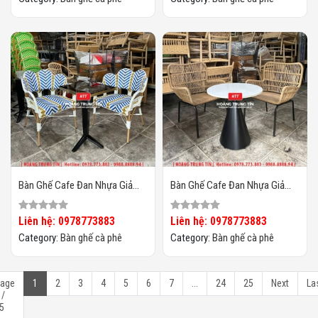
Bàn Ghế Cafe Đan Nhựa Giả
Bàn Ghế Cafe Đan Nhựa Giả
Mây HTT-066
Mây HTT-065
Liên hệ: 0978773883
Liên hệ: 0978773883
Category:
Bàn ghế cà phê
Category:
Bàn ghế cà phê
age
1
2
3
4
5
6
7
...
24
25
Next
La
 /
5