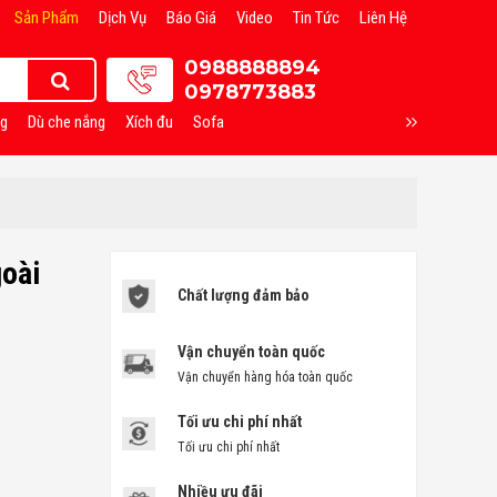
Sản Phẩm
Dịch Vụ
Báo Giá
Video
Tin Tức
Liên Hệ
0988888894
0978773883
ng
Dù che nắng
Xích đu
Sofa
oài
Chất lượng đảm bảo
Vận chuyển toàn quốc
Vận chuyển hàng hóa toàn quốc
Tối ưu chi phí nhất
Tối ưu chi phí nhất
Nhiều ưu đãi