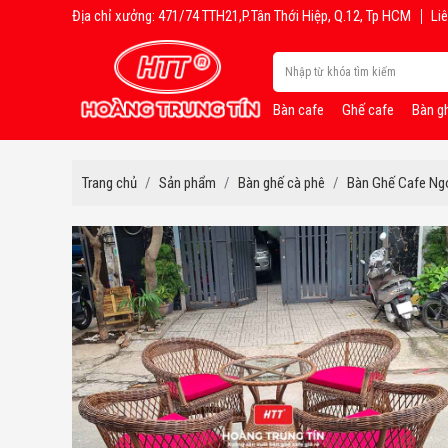
Địa chỉ xưởng: 471/74 TTH21,P.Tân Thới Hiệp, Q.12, Tp HCM
Liê
Bàn cafe
Ghế cafe
Bàn g
Trang chủ
Sản phẩm
Bàn ghế cà phê
Bàn Ghế Cafe Ngo