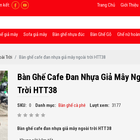
n kết:
Trang Chủ
Giới Thiệu
hế giả mây
Sofa giả mây
Bàn ghế nhựa đúc
Bàn Ghế Gỗ
Ghế nữ hoà
ài Trời
Bàn ghế cafe đan nhựa giả mây ngoài trời HTT38
Bàn Ghế Cafe Đan Nhựa Giả Mây Ng
Trời HTT38
SKU:
0
Danh mục:
Bàn ghế cà phê
Lượt xem:
3177
Bàn ghế cafe đan nhựa giả mây ngoài trời HTT38