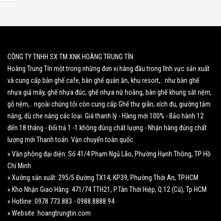
CÔNG TY TNHH SX TM XNK HOÀNG TRUNG TÍN
Hoàng Trung Tín một trong những đơn vị hàng đầu trong lĩnh vực sản xuất
và cung cấp bàn ghế cafe, bàn ghế quán ăn, khu resort,.. như bàn ghế
nhựa giả mây, ghế nhựa đúc, ghế nhựa nữ hoàng, bàn ghế khung sắt nệm,
gỗ nệm,.. ngoài chúng tôi còn cung cấp Ghế thư giãn, xích đu, giường tắm
nắng, dù che nắng các loại. Giá thanh lý - Hàng mới 100% - Bảo hành 12
đến 18 tháng - Đổi trả 1 -1 không đúng chất lượng - Nhận hàng đúng chất
lượng mới Thanh toán. Vận chuyển toàn quốc.
» Văn phòng đại diện: Số 41/4 Phạm Ngũ Lão, Phường Hạnh Thông, TP Hồ
Chí Minh
» Xưởng sản xuất: 295/5 Đường TX14, KP39, Phường Thới An, TP.HCM
» Kho Nhận Giao Hàng: 471/74 TTH21, P.Tân Thới Hiệp, Q.12 (Cũ), Tp HCM
» Hotline: 0978.773.883 - 0988.8888.94
» Website: hoangtrungtin.com