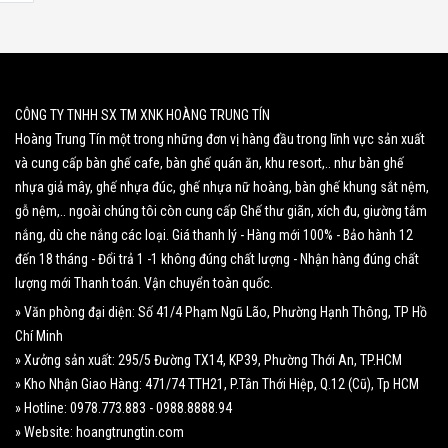
CÔNG TY TNHH SX TM XNK HOÀNG TRUNG TÍN
Hoàng Trung Tín một trong những đơn vị hàng đầu trong lĩnh vực sản xuất
và cung cấp bàn ghế cafe, bàn ghế quán ăn, khu resort,.. như bàn ghế
nhựa giả mây, ghế nhựa đúc, ghế nhựa nữ hoàng, bàn ghế khung sắt nệm,
gỗ nệm,.. ngoài chúng tôi còn cung cấp Ghế thư giãn, xích đu, giường tắm
nắng, dù che nắng các loại. Giá thanh lý - Hàng mới 100% - Bảo hành 12
đến 18 tháng - Đổi trả 1 -1 không đúng chất lượng - Nhận hàng đúng chất
lượng mới Thanh toán. Vận chuyển toàn quốc.
» Văn phòng đại diện: Số 41/4 Phạm Ngũ Lão, Phường Hạnh Thông, TP Hồ
Chí Minh
» Xưởng sản xuất: 295/5 Đường TX14, KP39, Phường Thới An, TP.HCM
» Kho Nhận Giao Hàng: 471/74 TTH21, P.Tân Thới Hiệp, Q.12 (Cũ), Tp HCM
» Hotline: 0978.773.883 - 0988.8888.94
» Website: hoangtrungtin.com