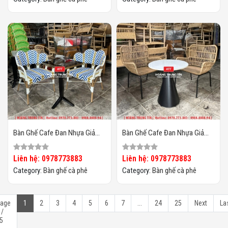
Bàn Ghế Cafe Đan Nhựa Giả
Bàn Ghế Cafe Đan Nhựa Giả
Mây HTT-066
Mây HTT-065
Liên hệ: 0978773883
Liên hệ: 0978773883
Category:
Bàn ghế cà phê
Category:
Bàn ghế cà phê
age
1
2
3
4
5
6
7
...
24
25
Next
La
 /
5