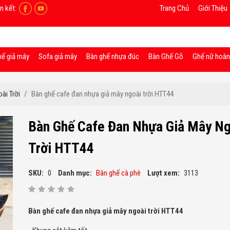
n kết:
Trang Chủ
Giới Thiệu
hế giả mây
Sofa giả mây
Bàn ghế nhựa đúc
Bàn Ghế Gỗ
Ghế nữ hoà
ài Trời
Bàn ghế cafe đan nhựa giả mây ngoài trời HTT44
Bàn Ghế Cafe Đan Nhựa Giả Mây Ng
Trời HTT44
SKU:
0
Danh mục:
Bàn ghế cà phê
Lượt xem:
3113
Bàn ghế cafe đan nhựa giả mây ngoài trời HTT44