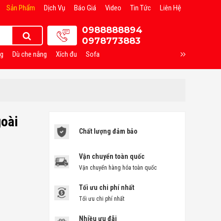
Sản Phẩm
Dịch Vụ
Báo Giá
Video
Tin Tức
Liên Hệ
0988888894
0978773883
ng
Dù che nắng
Xích đu
Sofa
oài
Chất lượng đảm bảo
Vận chuyển toàn quốc
Vận chuyển hàng hóa toàn quốc
Tối ưu chi phí nhất
Tối ưu chi phí nhất
Nhiều ưu đãi