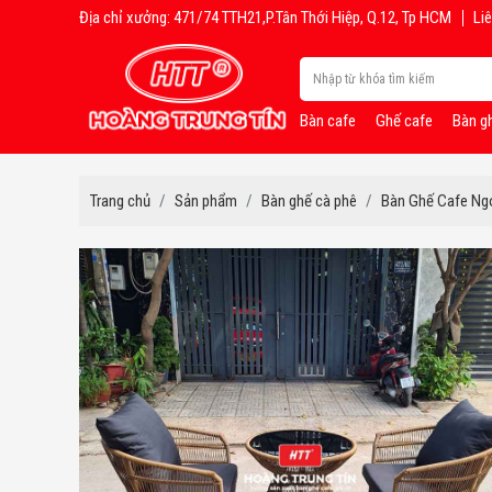
Địa chỉ xưởng: 471/74 TTH21,P.Tân Thới Hiệp, Q.12, Tp HCM
Liê
Bàn cafe
Ghế cafe
Bàn g
Trang chủ
Sản phẩm
Bàn ghế cà phê
Bàn Ghế Cafe Ngo