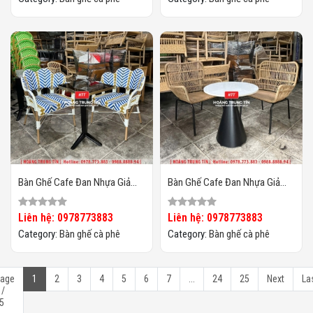
Bàn Ghế Cafe Đan Nhựa Giả
Bàn Ghế Cafe Đan Nhựa Giả
Mây HTT-066
Mây HTT-065
Liên hệ: 0978773883
Liên hệ: 0978773883
Category:
Bàn ghế cà phê
Category:
Bàn ghế cà phê
age
1
2
3
4
5
6
7
...
24
25
Next
La
 /
5