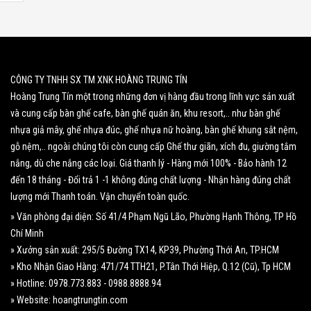
CÔNG TY TNHH SX TM XNK HOÀNG TRUNG TÍN
Hoàng Trung Tín một trong những đơn vị hàng đầu trong lĩnh vực sản xuất
và cung cấp bàn ghế cafe, bàn ghế quán ăn, khu resort,.. như bàn ghế
nhựa giả mây, ghế nhựa đúc, ghế nhựa nữ hoàng, bàn ghế khung sắt nệm,
gỗ nệm,.. ngoài chúng tôi còn cung cấp Ghế thư giãn, xích đu, giường tắm
nắng, dù che nắng các loại. Giá thanh lý - Hàng mới 100% - Bảo hành 12
đến 18 tháng - Đổi trả 1 -1 không đúng chất lượng - Nhận hàng đúng chất
lượng mới Thanh toán. Vận chuyển toàn quốc.
» Văn phòng đại diện: Số 41/4 Phạm Ngũ Lão, Phường Hạnh Thông, TP Hồ
Chí Minh
» Xưởng sản xuất: 295/5 Đường TX14, KP39, Phường Thới An, TP.HCM
» Kho Nhận Giao Hàng: 471/74 TTH21, P.Tân Thới Hiệp, Q.12 (Cũ), Tp HCM
» Hotline: 0978.773.883 - 0988.8888.94
» Website: hoangtrungtin.com