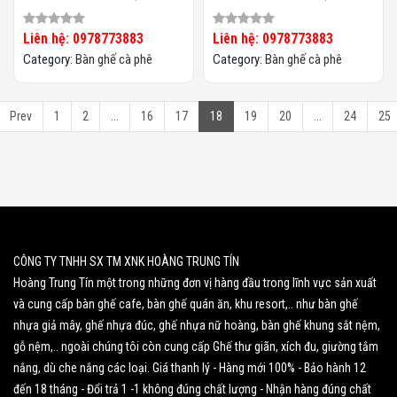
Mây HTT-066
Mây HTT-065
Liên hệ: 0978773883
Liên hệ: 0978773883
Category:
Bàn ghế cà phê
Category:
Bàn ghế cà phê
Prev
1
2
...
16
17
18
19
20
...
24
25
CÔNG TY TNHH SX TM XNK HOÀNG TRUNG TÍN
Hoàng Trung Tín một trong những đơn vị hàng đầu trong lĩnh vực sản xuất
và cung cấp bàn ghế cafe, bàn ghế quán ăn, khu resort,.. như bàn ghế
nhựa giả mây, ghế nhựa đúc, ghế nhựa nữ hoàng, bàn ghế khung sắt nệm,
gỗ nệm,.. ngoài chúng tôi còn cung cấp Ghế thư giãn, xích đu, giường tắm
nắng, dù che nắng các loại. Giá thanh lý - Hàng mới 100% - Bảo hành 12
đến 18 tháng - Đổi trả 1 -1 không đúng chất lượng - Nhận hàng đúng chất