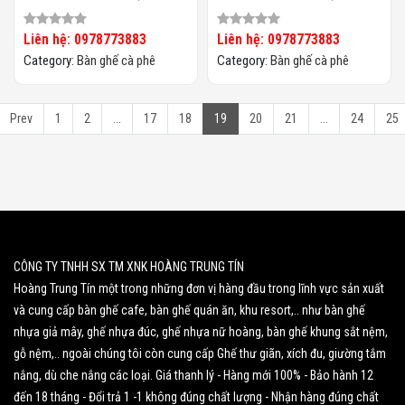
Mây HTT-066
Mây HTT-065
Liên hệ: 0978773883
Liên hệ: 0978773883
Category:
Bàn ghế cà phê
Category:
Bàn ghế cà phê
Prev
1
2
...
17
18
19
20
21
...
24
25
CÔNG TY TNHH SX TM XNK HOÀNG TRUNG TÍN
Hoàng Trung Tín một trong những đơn vị hàng đầu trong lĩnh vực sản xuất
và cung cấp bàn ghế cafe, bàn ghế quán ăn, khu resort,.. như bàn ghế
nhựa giả mây, ghế nhựa đúc, ghế nhựa nữ hoàng, bàn ghế khung sắt nệm,
gỗ nệm,.. ngoài chúng tôi còn cung cấp Ghế thư giãn, xích đu, giường tắm
nắng, dù che nắng các loại. Giá thanh lý - Hàng mới 100% - Bảo hành 12
đến 18 tháng - Đổi trả 1 -1 không đúng chất lượng - Nhận hàng đúng chất